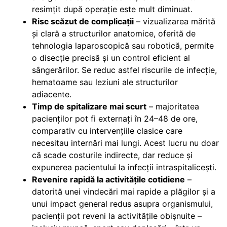
resimțit după operație este mult diminuat.
Risc scăzut de complicații
– vizualizarea mărită
și clară a structurilor anatomice, oferită de
tehnologia laparoscopică sau robotică, permite
o disecție precisă și un control eficient al
sângerărilor. Se reduc astfel riscurile de infecție,
hematoame sau leziuni ale structurilor
adiacente.
Timp de spitalizare mai scurt
– majoritatea
pacienților pot fi externați în 24–48 de ore,
comparativ cu intervențiile clasice care
necesitau internări mai lungi. Acest lucru nu doar
că scade costurile indirecte, dar reduce și
expunerea pacientului la infecții intraspitalicești.
Revenire rapidă la activitățile cotidiene
–
datorită unei vindecări mai rapide a plăgilor și a
unui impact general redus asupra organismului,
pacienții pot reveni la activitățile obișnuite –