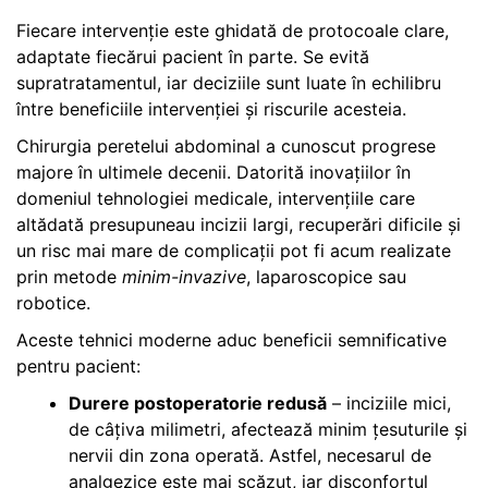
Fiecare intervenție este ghidată de protocoale clare,
adaptate fiecărui pacient în parte. Se evită
supratratamentul, iar deciziile sunt luate în echilibru
între beneficiile intervenției și riscurile acesteia.
Chirurgia peretelui abdominal a cunoscut progrese
majore în ultimele decenii. Datorită inovațiilor în
domeniul tehnologiei medicale, intervențiile care
altădată presupuneau incizii largi, recuperări dificile și
un risc mai mare de complicații pot fi acum realizate
prin metode
minim-invazive
, laparoscopice sau
robotice.
Aceste tehnici moderne aduc beneficii semnificative
pentru pacient:
Durere postoperatorie redusă
– inciziile mici,
de câțiva milimetri, afectează minim țesuturile și
nervii din zona operată. Astfel, necesarul de
analgezice este mai scăzut, iar disconfortul