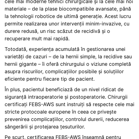
cele mai moderne tehnici chirurgicale și la cele mai noi
materiale – de la plase biocompatibile avansate, până
la tehnologii robotice de ultimă generație. Acest lucru
permite realizarea unor intervenții minim-invazive, cu
durere redusă, un risc scăzut de recidivă și o
recuperare mult mai rapidă.
Totodată, experiența acumulată în gestionarea unei
varietăți de cazuri – de la hernii simple, la recidive sau
hernii gigante – îi oferă chirurgului o viziune completă
asupra riscurilor, complicațiilor posibile și soluțiilor
eficiente pentru fiecare tip de pacient.
În plus, pacientul beneficiază de un nivel ridicat de
siguranță intraoperatorie și postoperatorie. Chirurgii
certificați FEBS-AWS sunt instruiți să respecte cele mai
stricte protocoale europene în ceea ce privește
prevenirea complicațiilor, controlul durerii, reducerea
sângerării și protejarea țesuturilor.
Pe scurt, certificarea FEBS-AWS înseamnă pentru