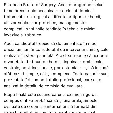
European Board of Surgery. Aceste programe includ
teme precum biomecanica peretelui abdominal,
tratamentul chirurgical al diferitelor tipuri de hernii,
utilizarea plaselor protetice, managementul
complicațiilor și noile tendințe în tehnicile minim-
invazive și robotice.
Apoi, candidatul trebuie să documenteze în mod
oficial un număr considerabil de intervenții chirurgicale
realizate în sfera parietală. Acestea trebuie să acopere
o varietate de tipuri de hernii – inghinale, ombilicale,
ventrale, post-incizionale, para-stomiale – și să includă
atât cazuri simple, cât și complexe. Toate cazurile sunt
prezentate într-un portofoliu profesional, care este
analizat în detaliu de comisia de evaluare.
Etapa finală este susținerea unui examen riguros,
compus dintr-o probă scrisă și una orală, ambele
evaluate de o comisie internațională formată din
experți reputați în chirurgia peretelui abdominal.