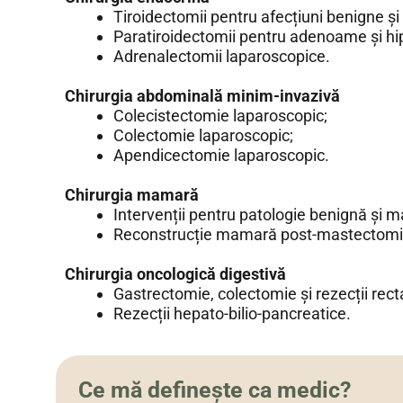
Tiroidectomii pentru afecțiuni benigne și
Paratiroidectomii pentru adenoame și hi
Adrenalectomii laparoscopice.
Chirurgia abdominală minim-invazivă
Colecistectomie laparoscopic;
Colectomie laparoscopic;
Apendicectomie laparoscopic.
Chirurgia mamară
Intervenții pentru patologie benignă și 
Reconstrucție mamară post-mastectomi
Chirurgia oncologică digestivă
Gastrectomie, colectomie și rezecții rect
Rezecții hepato-bilio-pancreatice.
Ce mă definește ca medic?