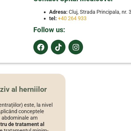
Adresa:
Cluj, Strada Principala, nr
tel:
+40 264 933
Follow us:
iv al herniilor
trațiilor) este, la nivel
Aplicând conceptele
le abdominale am
tru de tratament al
pe tratamentul minim-