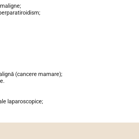
 maligne;
perparatiroidism;
malignă (cancere mamare);
e.
ale laparoscopice;