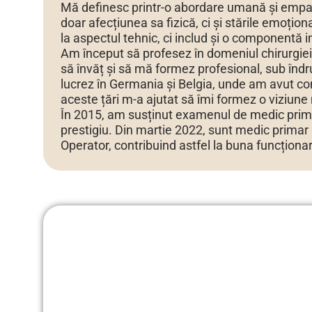
Mă definesc printr-o abordare umană și empati
doar afecțiunea sa fizică, ci și stările emoțio
la aspectul tehnic, ci includ și o componentă 
Am început să profesez în domeniul chirurgiei 
să învăț și să mă formez profesional, sub în
lucrez în Germania și Belgia, unde am avut cont
aceste țări m-a ajutat să îmi formez o viziune 
În 2015, am susținut examenul de medic primar ș
prestigiu. Din martie 2022, sunt medic primar l
Operator, contribuind astfel la buna funcționare 