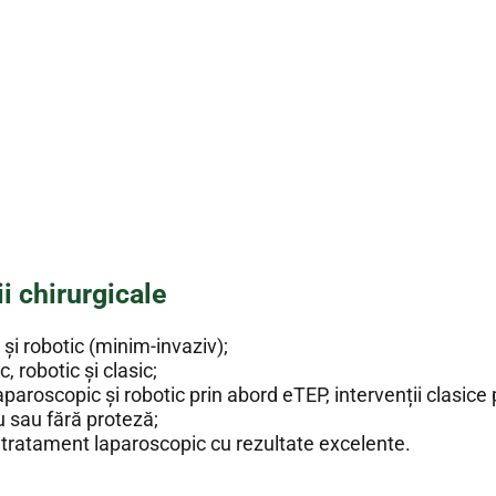
i chirurgicale
și robotic (minim-invaziv);
 robotic și clasic;
aparoscopic și robotic prin abord eTEP, intervenții clasic
u sau fără proteză;
 tratament laparoscopic cu rezultate excelente.