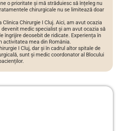
e o prioritate și mă străduiesc să înțeleg nu
 tratamentele chirurgicale nu se limitează doar
linica Chirurgie I Cluj. Aici, am avut ocazia
devenit medic specialist și am avut ocazia să
 îngrijire deosebit de ridicate. Experiența în
 în activitatea mea din România.
rgie I Cluj, dar și în cadrul altor spitale de
urgicală, sunt și medic coordonator al Blocului
pacienților.