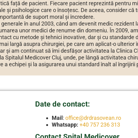
că față de pacient. Fiecare pacient reprezintă pentru min
nale și psihologice care o însoțesc. De aceea, consider că
importantă de suport moral și încredere.
generale în anul 2003, când am devenit medic rezident la C
drumarea unor medici de renume din domeniu. În 2009, am 
act cu metode și tehnici inovative, dar și cu standarde de
mai largă asupra chirurgiei, pe care am aplicat-o ulterior
i am continuat să îmi desfășor activitatea la Clinica Chiru
a Spitalul Medicover Cluj, unde, pe lângă activitatea chir
a echipei și la asigurarea unui standard înalt al îngrijirii 
Date de contact:
Mail
:
office@drdrasovean.ro
Whatsapp:
+40 757 236 313
Contact Spital Medicover