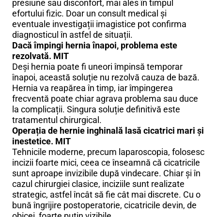
presiune sau disconfort, mai ales în timpul
efortului fizic. Doar un consult medical și
eventuale investigații imagistice pot confirma
diagnosticul în astfel de situații.
Dacă împingi hernia înapoi, problema este
rezolvată. MIT
Deși hernia poate fi uneori împinsă temporar
înapoi, această soluție nu rezolvă cauza de bază.
Hernia va reapărea în timp, iar împingerea
frecventă poate chiar agrava problema sau duce
la complicații. Singura soluție definitivă este
tratamentul chirurgical.
Operația de hernie inghinală lasă cicatrici mari și
inestetice. MIT
Tehnicile moderne, precum laparoscopia, folosesc
incizii foarte mici, ceea ce înseamnă că cicatricile
sunt aproape invizibile după vindecare. Chiar și în
cazul chirurgiei clasice, inciziile sunt realizate
strategic, astfel încât să fie cât mai discrete. Cu o
bună îngrijire postoperatorie, cicatricile devin, de
obicei, foarte puțin vizibile.