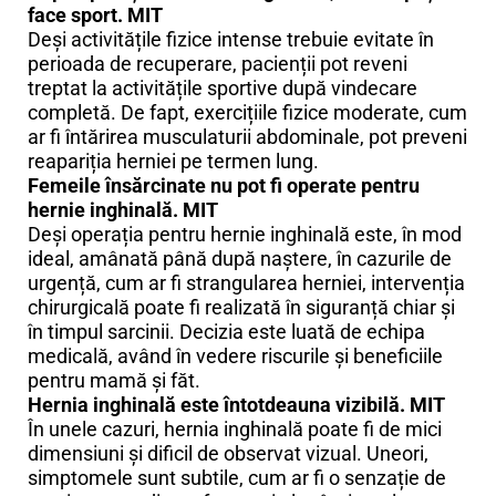
face sport. MIT
Deși activitățile fizice intense trebuie evitate în
perioada de recuperare, pacienții pot reveni
treptat la activitățile sportive după vindecare
completă. De fapt, exercițiile fizice moderate, cum
ar fi întărirea musculaturii abdominale, pot preveni
reapariția herniei pe termen lung.
Femeile însărcinate nu pot fi operate pentru
hernie inghinală. MIT
Deși operația pentru hernie inghinală este, în mod
ideal, amânată până după naștere, în cazurile de
urgență, cum ar fi strangularea herniei, intervenția
chirurgicală poate fi realizată în siguranță chiar și
în timpul sarcinii. Decizia este luată de echipa
medicală, având în vedere riscurile și beneficiile
pentru mamă și făt.
Hernia inghinală este întotdeauna vizibilă. MIT
În unele cazuri, hernia inghinală poate fi de mici
dimensiuni și dificil de observat vizual. Uneori,
simptomele sunt subtile, cum ar fi o senzație de