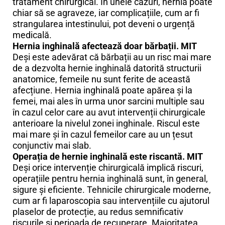
tratament chirurgical. În unele cazuri, hernia poate
chiar să se agraveze, iar complicațiile, cum ar fi
strangularea intestinului, pot deveni o urgență
medicală.
Hernia inghinală afectează doar bărbații. MIT
Deși este adevărat că bărbații au un risc mai mare
de a dezvolta hernie inghinală datorită structurii
anatomice, femeile nu sunt ferite de această
afecțiune. Hernia inghinală poate apărea și la
femei, mai ales în urma unor sarcini multiple sau
în cazul celor care au avut intervenții chirurgicale
anterioare la nivelul zonei inghinale. Riscul este
mai mare și în cazul femeilor care au un țesut
conjunctiv mai slab.
Operația de hernie inghinală este riscantă. MIT
Deși orice intervenție chirurgicală implică riscuri,
operațiile pentru hernia inghinală sunt, în general,
sigure și eficiente. Tehnicile chirurgicale moderne,
cum ar fi laparoscopia sau intervențiile cu ajutorul
plaselor de protecție, au redus semnificativ
riscurile și perioada de recuperare. Majoritatea