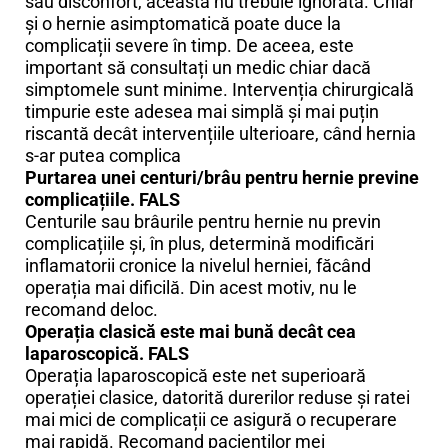
sau disconfort, aceasta nu trebuie ignorată. Chiar
și o hernie asimptomatică poate duce la
complicații severe în timp. De aceea, este
important să consultați un medic chiar dacă
simptomele sunt minime. Intervenția chirurgicală
timpurie este adesea mai simplă și mai puțin
riscantă decât intervențiile ulterioare, când hernia
s-ar putea complica
Purtarea unei centuri/brâu pentru hernie previne
complicațiile. FALS
Centurile sau brâurile pentru hernie nu previn
complicațiile și, în plus, determină modificări
inflamatorii cronice la nivelul herniei, făcând
operația mai dificilă. Din acest motiv, nu le
recomand deloc.
Operația clasică este mai bună decât cea
laparoscopică. FALS
Operația laparoscopică este net superioară
operației clasice, datorită durerilor reduse și ratei
mai mici de complicații ce asigură o recuperare
mai rapidă. Recomand pacienților mei