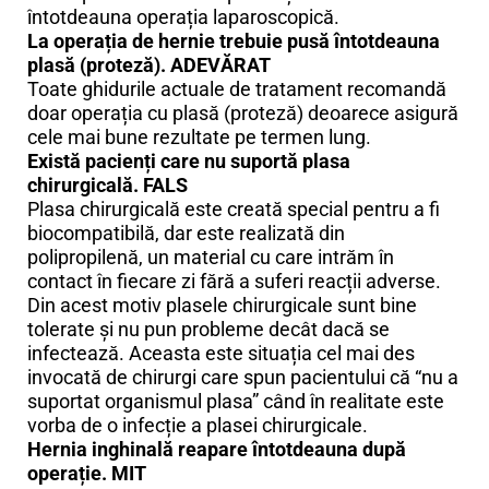
întotdeauna operația laparoscopică.
La operația de hernie trebuie pusă întotdeauna
plasă (proteză). ADEVĂRAT
Toate ghidurile actuale de tratament recomandă
doar operația cu plasă (proteză) deoarece asigură
cele mai bune rezultate pe termen lung.
Există pacienți care nu suportă plasa
chirurgicală. FALS
Plasa chirurgicală este creată special pentru a fi
biocompatibilă, dar este realizată din
polipropilenă, un material cu care intrăm în
contact în fiecare zi fără a suferi reacții adverse.
Din acest motiv plasele chirurgicale sunt bine
tolerate și nu pun probleme decât dacă se
infectează. Aceasta este situația cel mai des
invocată de chirurgi care spun pacientului că “nu a
suportat organismul plasa” când în realitate este
vorba de o infecție a plasei chirurgicale.
Hernia inghinală reapare întotdeauna după
operație. MIT