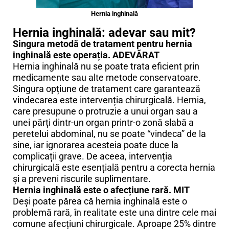
Hernia inghinală
Hernia inghinală: adevar sau mit?
Singura metodă de tratament pentru hernia
inghinală este operația. ADEVĂRAT
Hernia inghinală nu se poate trata eficient prin
medicamente sau alte metode conservatoare.
Singura opțiune de tratament care garantează
vindecarea este intervenția chirurgicală. Hernia,
care presupune o protruzie a unui organ sau a
unei părți dintr-un organ printr-o zonă slabă a
peretelui abdominal, nu se poate “vindeca” de la
sine, iar ignorarea acesteia poate duce la
complicații grave. De aceea, intervenția
chirurgicală este esențială pentru a corecta hernia
și a preveni riscurile suplimentare.
Hernia inghinală este o afecțiune rară. MIT
Deși poate părea că hernia inghinală este o
problemă rară, în realitate este una dintre cele mai
comune afecțiuni chirurgicale. Aproape 25% dintre