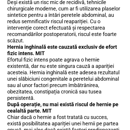
Deși există un risc mic de recidivă, tehnicile
chirurgicale moderne, cum ar fi utilizarea plaselor
sintetice pentru a întări peretele abdominal, au
redus semnificativ riscul reapariției. Cu o
intervenție corect efectuată și respectarea
recomandărilor postoperatorii, riscul este foarte
scăzut.
Hernia inghinală este cauzată exclusiv de efort
fizic intens. MIT
Efortul fizic intens poate agrava o hernie
existentă, dar nu este singura cauză a apariției
acesteia. Hernia inghinală este adesea rezultatul
unei slăbiciuni congenitale a peretelui abdominal
sau al unor factori precum îmbătrânirea,
obezitatea, constipația cronică sau tusea
persistentă.
După operație, nu mai există riscul de hernie pe
cealaltă parte. MIT
Chiar dacă o hernie a fost tratată cu succes,
există posibilitatea apariției unei hernii pe partea
opusă, mai ales dacă există factori predispozanți,