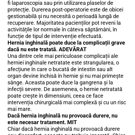
fi laparoscopia sau prin utilizarea plaselor de
protecție. Durerea post-operatorie este de obicei
gestionabilă și nu necesită o perioadă lungă de
recuperare. Majoritatea pacienților pot reveni la
activitățile lor normale în câteva săptămâni, în
funcție de tipul de intervenție efectuată.
Hernia inghinală poate duce la complicații grave
dacă nu este tratată. ADEVĂRAT
Una dintre cele mai periculoase complicații ale
herniei inghinale netratate este strangularea, o
afecțiune în care o bucată de intestin sau alt
organ devine închisă în hernie și nu mai primește
sânge. Aceasta poate duce la gangrena și la
infecții severe. De asemenea, o hernie netratată
poate crește în dimensiuni, ceea ce face
intervenția chirurgicală mai complexă și cu un risc
mai mare.
Dacă hernia inghinală nu provoacă durere, nu
este necesar tratament. MIT
Chiar dacă hernia inghinală nu provoacă durere