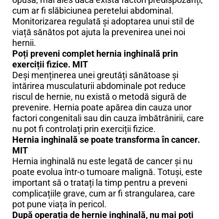
cum ar fi slăbiciunea peretelui abdominal.
Monitorizarea regulată și adoptarea unui stil de
viață sănătos pot ajuta la prevenirea unei noi
hernii.
Poți preveni complet hernia inghinală prin
exerciții fizice. MIT
Deși menținerea unei greutăți sănătoase și
întărirea musculaturii abdominale pot reduce
riscul de hernie, nu există o metodă sigură de
prevenire. Hernia poate apărea din cauza unor
factori congenitali sau din cauza îmbătrânirii, care
nu pot fi controlați prin exerciții fizice.
Hernia inghinală se poate transforma în cancer.
MIT
Hernia inghinală nu este legată de cancer și nu
poate evolua într-o tumoare malignă. Totuși, este
important să o tratați la timp pentru a preveni
complicațiile grave, cum ar fi strangularea, care
pot pune viața în pericol.
După operația de hernie inghinală, nu mai poți