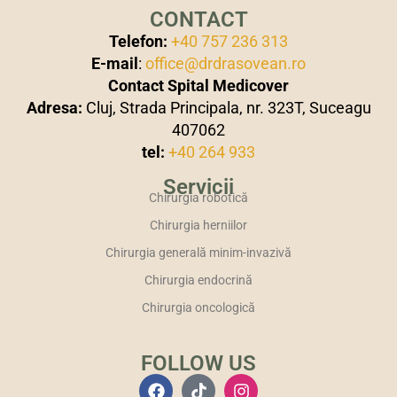
CONTACT
Telefon:
+40 757 236 313
E-mail
:
office@drdrasovean.ro
Contact Spital Medicover
Adresa:
Cluj, Strada Principala, nr. 323T, Suceagu
407062
tel:
+40 264 933
Servicii
Chirurgia robotică
Chirurgia herniilor
Chirurgia generală minim-invazivă
Chirurgia endocrină
Chirurgia oncologică
FOLLOW US