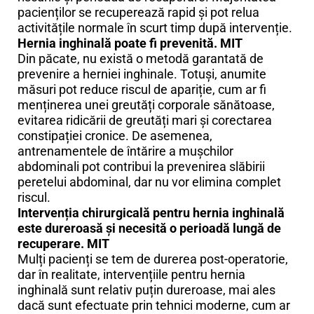
pacienților se recuperează rapid și pot relua
activitățile normale în scurt timp după intervenție.
Hernia inghinală poate fi prevenită. MIT
Din păcate, nu există o metodă garantată de
prevenire a herniei inghinale. Totuși, anumite
măsuri pot reduce riscul de apariție, cum ar fi
menținerea unei greutăți corporale sănătoase,
evitarea ridicării de greutăți mari și corectarea
constipației cronice. De asemenea,
antrenamentele de întărire a mușchilor
abdominali pot contribui la prevenirea slăbirii
peretelui abdominal, dar nu vor elimina complet
riscul.
Intervenția chirurgicală pentru hernia inghinală
este dureroasă și necesită o perioadă lungă de
recuperare. MIT
Mulți pacienți se tem de durerea post-operatorie,
dar în realitate, intervențiile pentru hernia
inghinală sunt relativ puțin dureroase, mai ales
dacă sunt efectuate prin tehnici moderne, cum ar