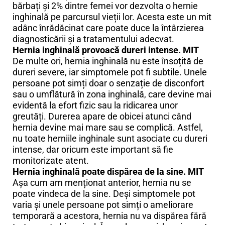
bărbați și 2% dintre femei vor dezvolta o hernie
inghinală pe parcursul vieții lor. Acesta este un mit
adânc înrădăcinat care poate duce la întârzierea
diagnosticării și a tratamentului adecvat.
Hernia inghinală provoacă dureri intense. MIT
De multe ori, hernia inghinală nu este însoțită de
dureri severe, iar simptomele pot fi subtile. Unele
persoane pot simți doar o senzație de disconfort
sau o umflătură în zona inghinală, care devine mai
evidentă la efort fizic sau la ridicarea unor
greutăți. Durerea apare de obicei atunci când
hernia devine mai mare sau se complică. Astfel,
nu toate herniile inghinale sunt asociate cu dureri
intense, dar oricum este important să fie
monitorizate atent.
Hernia inghinală poate dispărea de la sine. MIT
Așa cum am menționat anterior, hernia nu se
poate vindeca de la sine. Deși simptomele pot
varia și unele persoane pot simți o ameliorare
temporară a acestora, hernia nu va dispărea fără