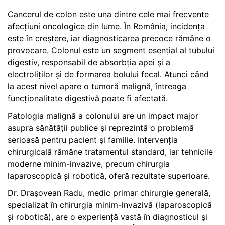
Cancerul de colon este una dintre cele mai frecvente
afecțiuni oncologice din lume. În România, incidența
este în creștere, iar diagnosticarea precoce rămâne o
provocare. Colonul este un segment esențial al tubului
digestiv, responsabil de absorbția apei și a
electroliților și de formarea bolului fecal. Atunci când
la acest nivel apare o tumoră malignă, întreaga
funcționalitate digestivă poate fi afectată.
Patologia malignă a colonului are un impact major
asupra sănătății publice și reprezintă o problemă
serioasă pentru pacient și familie. Intervenția
chirurgicală rămâne tratamentul standard, iar tehnicile
moderne minim-invazive, precum chirurgia
laparoscopică și robotică, oferă rezultate superioare.
Dr. Drașovean Radu, medic primar chirurgie generală,
specializat în chirurgia minim-invazivă (laparoscopică
și robotică), are o experiență vastă în diagnosticul și