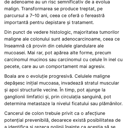
de adenoame au un risc semnificativ de a evolua
malign. Transformarea se produce treptat, pe
parcursul a 7–10 ani, ceea ce oferă o fereastră
importantă pentru depistare și tratament.
Din punct de vedere histologic, majoritatea tumorilor
maligne ale colonului sunt adenocarcinoame, ceea ce
înseamnă că provin din celulele glandulare ale
mucoasei. Mai rar, pot apărea alte forme, precum
carcinomul mucinos sau carcinomul cu celule în inel cu
pecete, care au un comportament mai agresiv.
Boala are o evoluție progresivă. Celulele maligne
depășesc inițial mucoasa, invadează stratul muscular
și apoi structurile vecine. În timp, pot ajunge la
ganglionii limfatici și, prin circulația sanguină, pot
determina metastaze la nivelul ficatului sau plămânilor.
Cancerul de colon trebuie privit ca o afecțiune
potențial prevenibilă, deoarece există posibilitatea de
a identifica și rezeca polipii înainte ca aceștia să se