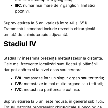
IIIC
: număr mai mare de 7 ganglioni limfatici
pozitivi.
Supraviețuirea la 5 ani variază între 40 și 65%.
Tratamentul standard include rezecția chirurgicală
urmată de chimioterapie adjuvantă.
Stadiul IV
Stadiul IV înseamnă prezența metastazelor la distanță.
Cele mai frecvente localizări sunt ficatul și plămânii,
dar pot apărea și la nivel osos sau cerebral.
IVA
: metastaze într-un singur organ sau teritoriu;
IVB
: metastaze în mai multe organe sau teritorii;
IVC
: metastaze peritoneale extinse.
Supraviețuirea la 5 ani este redusă, în general sub 15%.
Totuși, datorită progreselor chirurgicale și oncologice,