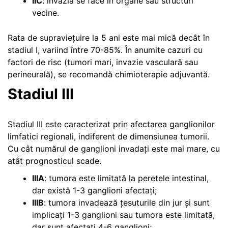
IIC
: invazia se face în organe sau structuri
vecine.
Rata de supraviețuire la 5 ani este mai mică decât în
stadiul I, variind între 70-85%. În anumite cazuri cu
factori de risc (tumori mari, invazie vasculară sau
perineurală), se recomandă chimioterapie adjuvantă.
Stadiul III
Stadiul III este caracterizat prin afectarea ganglionilor
limfatici regionali, indiferent de dimensiunea tumorii.
Cu cât numărul de ganglioni invadați este mai mare, cu
atât prognosticul scade.
IIIA
: tumora este limitată la peretele intestinal,
dar există 1-3 ganglioni afectați;
IIIB
: tumora invadează țesuturile din jur și sunt
implicați 1-3 ganglioni sau tumora este limitată,
dar sunt afectați 4-6 ganglioni;