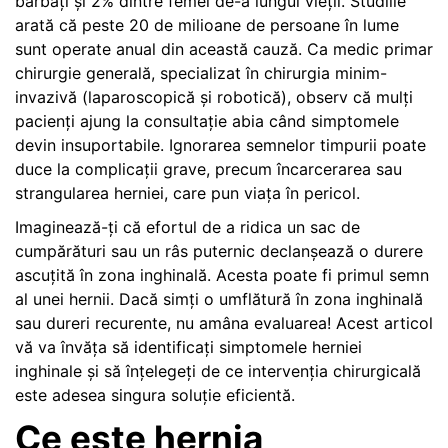
bărbați și 2% dintre femei de-a lungul vieții. Studiile
arată că peste 20 de milioane de persoane în lume
sunt operate anual din această cauză. Ca medic primar
chirurgie generală, specializat în chirurgia minim-
invazivă (laparoscopică și robotică), observ că mulți
pacienți ajung la consultație abia când simptomele
devin insuportabile. Ignorarea semnelor timpurii poate
duce la complicații grave, precum încarcerarea sau
strangularea herniei, care pun viața în pericol.
Imaginează-ți că efortul de a ridica un sac de
cumpărături sau un râs puternic declanșează o durere
ascuțită în zona inghinală. Acesta poate fi primul semn
al unei hernii. Dacă simți o umflătură în zona inghinală
sau dureri recurente, nu amâna evaluarea! Acest articol
vă va învăța să identificați simptomele herniei
inghinale și să înțelegeți de ce intervenția chirurgicală
este adesea singura soluție eficientă.
Ce este hernia