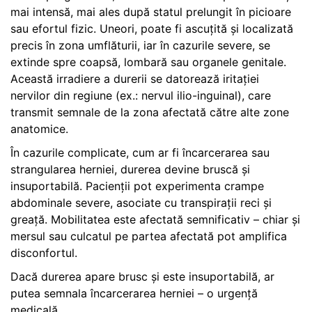
mai intensă, mai ales după statul prelungit în picioare
sau efortul fizic. Uneori, poate fi ascuțită și localizată
precis în zona umflăturii, iar în cazurile severe, se
extinde spre coapsă, lombară sau organele genitale.
Această irradiere a durerii se datorează iritației
nervilor din regiune (ex.: nervul ilio-inguinal), care
transmit semnale de la zona afectată către alte zone
anatomice.
În cazurile complicate, cum ar fi încarcerarea sau
strangularea herniei, durerea devine bruscă și
insuportabilă. Pacienții pot experimenta crampe
abdominale severe, asociate cu transpirații reci și
greață. Mobilitatea este afectată semnificativ – chiar și
mersul sau culcatul pe partea afectată pot amplifica
disconfortul.
Dacă durerea apare brusc și este insuportabilă, ar
putea semnala încarcerarea herniei – o urgență
medicală.