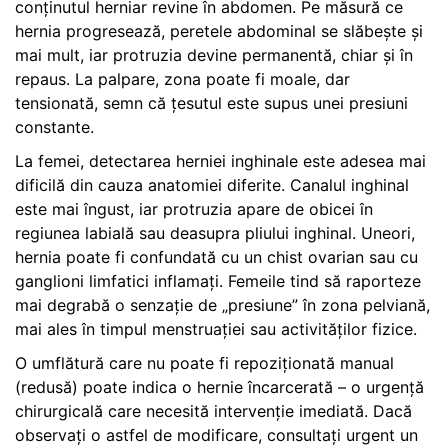
conținutul herniar revine în abdomen. Pe măsură ce
hernia progresează, peretele abdominal se slăbește și
mai mult, iar protruzia devine permanentă, chiar și în
repaus. La palpare, zona poate fi moale, dar
tensionată, semn că țesutul este supus unei presiuni
constante.
La femei, detectarea herniei inghinale este adesea mai
dificilă din cauza anatomiei diferite. Canalul inghinal
este mai îngust, iar protruzia apare de obicei în
regiunea labială sau deasupra pliului inghinal. Uneori,
hernia poate fi confundată cu un chist ovarian sau cu
ganglioni limfatici inflamați. Femeile tind să raporteze
mai degrabă o senzație de „presiune” în zona pelviană,
mai ales în timpul menstruației sau activităților fizice.
O umflătură care nu poate fi repoziționată manual
(redusă) poate indica o hernie încarcerată – o urgență
chirurgicală care necesită intervenție imediată. Dacă
observați o astfel de modificare, consultați urgent un