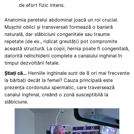
de efort fizic intens.
Anatomia peretelui abdominal joacă un rol crucial.
Mușchii oblici și transversali formează o barieră
naturală, dar slăbiciuni congenitale sau traume
repetate (de ex., ridicat greutăți) pot compromite
această structură. La copii, hernia poate fi congenitală,
datorită neînchiderii complete a canalului inghinal în
timpul dezvoltării fetale.
Știați că…
Herniile inghinale sunt de 8 ori mai frecvente
la bărbați decât la femei? Cauza principală este
prezența cordonului spermatic, care traversează
canalul inghinal, creând o zonă susceptibilă la
slăbiciune.