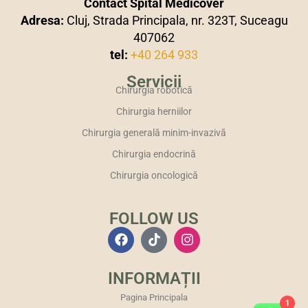
Contact Spital Medicover
Adresa:
Cluj, Strada Principala, nr. 323T, Suceagu
407062
tel:
+40 264 933
Servicii
Chirurgia robotică
Chirurgia herniilor
Chirurgia generală minim-invazivă
Chirurgia endocrină
Chirurgia oncologică
FOLLOW US
INFORMAȚII
Pagina Principala
1