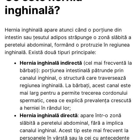
inghinală?
Hernia inghinală apare atunci când o porțiune din
intestin sau țesutul adipos străpunge o zonă slăbită a
peretelui abdominal, formând o protruzie în regiunea
inghinală. Există două tipuri principale:
Hernia inghinală indirectă
(cel mai frecventă la
bărbați): porțiunea intestinală pătrunde prin
canalul inghinal, o structură care traversează
regiunea inghinală. La bărbați, acest canal este
mai larg pentru a permite trecerea cordonului
spermatic, ceea ce explică prevalența crescută
a herniei în rândul lor;
Hernia inghinală directă
: apare într-o zonă
slăbită a peretelui abdominal, fără a implica
canalul inghinal. Acest tip este mai frecvent la
persoanele în vârstă sau la cei cu antecedente