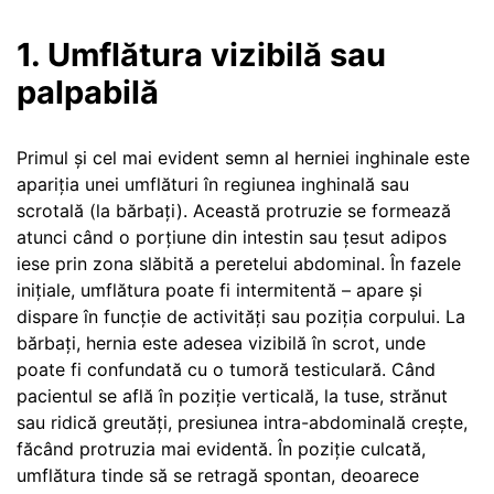
1. Umflătura vizibilă sau
palpabilă
Primul și cel mai evident semn al herniei inghinale este
apariția unei umflături în regiunea inghinală sau
scrotală (la bărbați). Această protruzie se formează
atunci când o porțiune din intestin sau țesut adipos
iese prin zona slăbită a peretelui abdominal. În fazele
inițiale, umflătura poate fi intermitentă – apare și
dispare în funcție de activități sau poziția corpului. La
bărbați, hernia este adesea vizibilă în scrot, unde
poate fi confundată cu o tumoră testiculară. Când
pacientul se află în poziție verticală, la tuse, strănut
sau ridică greutăți, presiunea intra-abdominală crește,
făcând protruzia mai evidentă. În poziție culcată,
umflătura tinde să se retragă spontan, deoarece