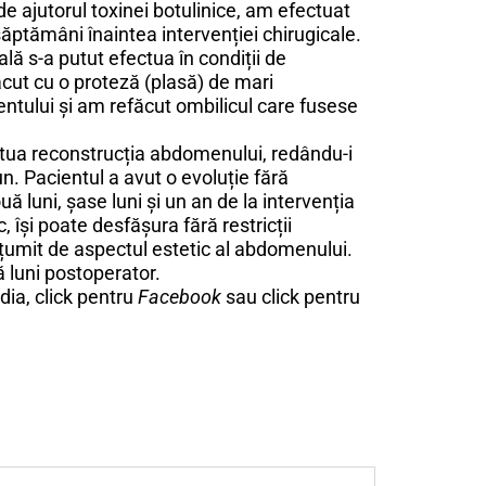
de ajutorul toxinei botulinice, am efectuat
săptămâni înaintea intervenției chirugicale.
ală s-a putut efectua în condiții de
ăcut cu o proteză (plasă) de mari
ntului și am refăcut ombilicul care fusese
ectua reconstrucția abdomenului, redându-i
n. Pacientul a avut o evoluție fără
ouă luni, șase luni și un an de la intervenția
 își poate desfășura fără restricții
mulțumit de aspectul estetic al abdomenului.
ă luni postoperator.
dia, click pentru
Facebook
sau click pentru