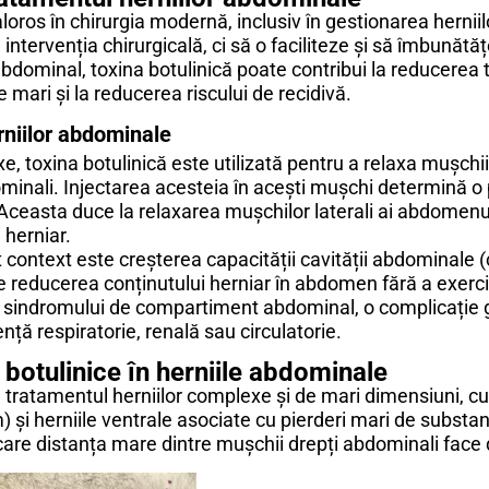
loros în chirurgia modernă, inclusiv în gestionarea hernii
ntervenția chirurgicală, ci să o faciliteze și să îmbunătăț
dominal, toxina botulinică poate contribui la reducerea te
mari și la reducerea riscului de recidivă.
rniilor abdominale
, toxina botulinică este utilizată pentru a relaxa mușchii
bdominali. Injectarea acesteia în acești mușchi determină o
 Aceasta duce la relaxarea mușchilor laterali ai abdomenu
 herniar.
cest context este creșterea capacității cavității abdomina
 reducerea conținutului herniar în abdomen fără a exerc
a sindromului de compartiment abdominal, o complicație g
ță respiratorie, renală sau circulatorie.
i botulinice în herniile abdominale
în tratamentul herniilor complexe și de mari dimensiuni, cum
) și herniile ventrale asociate cu pierderi mari de subst
are distanța mare dintre mușchii drepți abdominali face d