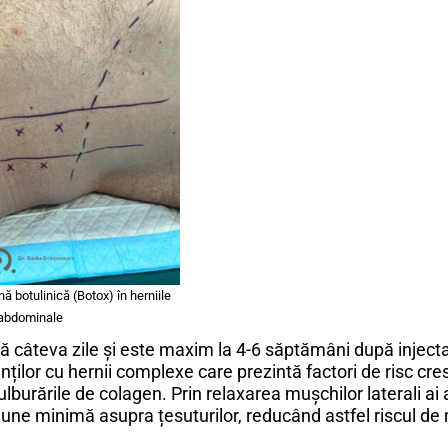
ă botulinică (Botox) în herniile
abdominale
pă câteva zile și este maxim la 4-6 săptămâni după injecta
ilor cu hernii complexe care prezintă factori de risc cres
 tulburările de colagen. Prin relaxarea mușchilor laterali a
une minimă asupra țesuturilor, reducând astfel riscul de re