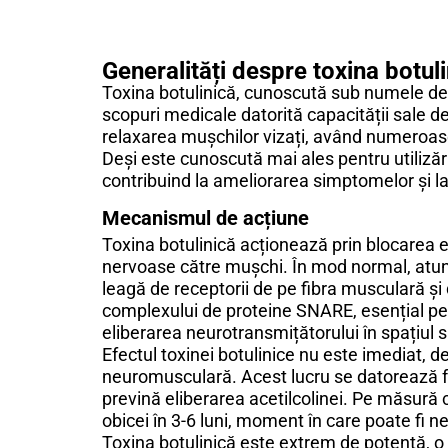
Botox in herniile abdominale
Generalități despre toxina botul
Toxina botulinică, cunoscută sub numele de
scopuri medicale datorită capacității sale 
relaxarea mușchilor vizați, având numeroase 
Deși este cunoscută mai ales pentru utilizări
contribuind la ameliorarea simptomelor și la î
Mecanismul de acțiune
Toxina botulinică acționează prin blocarea el
nervoase către mușchi. În mod normal, atunc
leagă de receptorii de pe fibra musculară ș
complexului de proteine SNARE, esențial pe
eliberarea neurotransmițătorului în spațiul 
Efectul toxinei botulinice nu este imediat, 
neuromusculară. Acest lucru se datorează fa
prevină eliberarea acetilcolinei. Pe măsură c
obicei în 3-6 luni, moment în care poate fi 
Toxina botulinică este extrem de potentă, o 