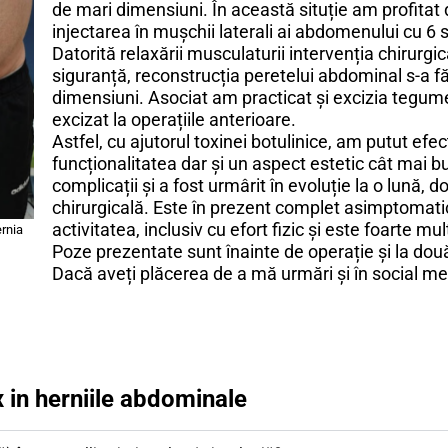
de mari dimensiuni. În această situție am profitat 
injectarea în mușchii laterali ai abdomenului cu 6 
Datorită relaxării musculaturii intervenția chirurgic
siguranță, reconstrucția peretelui abdominal s-a f
dimensiuni. Asociat am practicat și excizia tegume
excizat la operațiile anterioare.
Astfel, cu ajutorul toxinei botulinice, am putut ef
funcționalitatea dar și un aspect estetic cât mai bu
complicații și a fost urmârit în evoluție la o lună, d
chirurgicală. Este în prezent complet asimptomatic,
activitatea, inclusiv cu efort fizic și este foarte 
ernia
Poze prezentate sunt înainte de operație și la dou
Dacă aveți plăcerea de a mă urmări și în social me
 in herniile abdominale