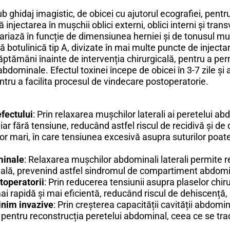
ub ghidaj imagistic, de obicei cu ajutorul ecografiei, pent
injectarea în mușchii oblici externi, oblici interni și trans
 variază în funcție de dimensiunea herniei și de tonusul mu
ină botulinică tip A, divizate în mai multe puncte de injec
ăptămâni înainte de intervenția chirurgicală, pentru a p
 abdominale. Efectul toxinei începe de obicei în 3-7 zile și
ntru a facilita procesul de vindecare postoperatorie.
fectului
: Prin relaxarea mușchilor laterali ai peretelui a
iar fără tensiune, reducând astfel riscul de recidivă și d
lor mari, în care tensiunea excesivă asupra suturilor poate
minale
: Relaxarea mușchilor abdominali laterali permite 
nală, prevenind astfel sindromul de compartiment abdomi
toperatorii
: Prin reducerea tensiunii asupra plaselor chiru
ai rapidă și mai eficientă, reducând riscul de dehiscență, i
minim invazive
: Prin creșterea capacității cavității abdomin
 pentru reconstrucția peretelui abdominal, ceea ce se trad