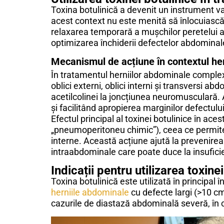
Toxina botulinică a devenit un instrument va
acest context nu este menită să înlocuiască i
relaxarea temporară a mușchilor peretelui ab
optimizarea închiderii defectelor abdominale 
Mecanismul de acțiune în contextul he
În tratamentul herniilor abdominale complexe
oblici externi, oblici interni și transversi a
acetilcolinei la joncțiunea neuromusculară.
și facilitând apropierea marginilor defectului
Efectul principal al toxinei botulinice în a
„pneumoperitoneu chimic”), ceea ce permite
interne. Această acțiune ajută la prevenire
intraabdominale care poate duce la insuficien
Indicații pentru utilizarea toxine
Toxina botulinică este utilizată în principal 
herniile abdominale
cu defecte largi (>10 cm
cazurile de diastază abdominală severă, în c