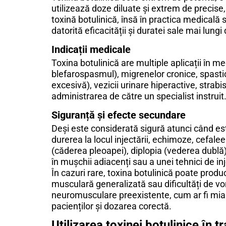
utilizează doze diluate și extrem de precise,
toxină botulinică, însă în practica medicală s
datorită eficacității și duratei sale mai lungi
Indicații medicale
Toxina botulinică are multiple aplicații în me
blefarospasmul), migrenelor cronice, spastici
excesivă), vezicii urinare hiperactive, strabi
administrarea de către un specialist instruit
Siguranță și efecte secundare
Deși este considerată sigură atunci când es
durerea la locul injectării, echimoze, cefal
(căderea pleoapei), diplopia (vederea dublă), 
în mușchii adiacenți sau a unei tehnici de 
În cazuri rare, toxina botulinică poate produc
musculară generalizată sau dificultăți de vo
neuromusculare preexistente, cum ar fi mias
pacienților și dozarea corectă.
Utilizarea toxinei botulinice în 