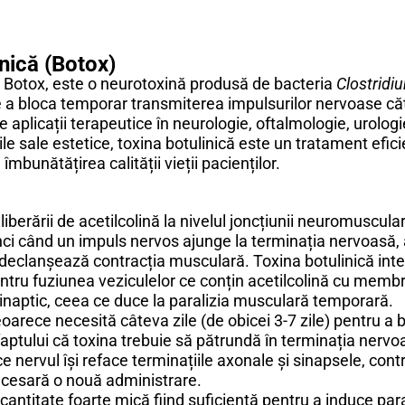
inică (Botox)
 Botox, este o neurotoxină produsă de bacteria
Clostridi
de a bloca temporar transmiterea impulsurilor nervoase c
aplicații terapeutice în neurologie, oftalmologie, urologie
le sale estetice, toxina botulinică este un tratament efic
mbunătățirea calității vieții pacienților.
iberării de acetilcolină la nivelul joncțiunii neuromuscula
i când un impuls nervos ajunge la terminația nervoasă, ac
i declanșează contracția musculară. Toxina botulinică int
ntru fuziunea veziculelor ce conțin acetilcolină cu memb
sinaptic, ceea ce duce la paralizia musculară temporară.
deoarece necesită câteva zile (de obicei 3-7 zile) pentru 
ptului că toxina trebuie să pătrundă în terminația nerv
e nervul își reface terminațiile axonale și sinapsele, cont
necesară o nouă administrare.
cantitate foarte mică fiind suficientă pentru a induce par