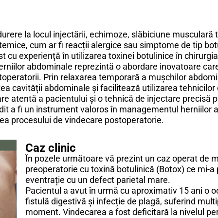
 durere la locul injectării, echimoze, slăbiciune muscular
temice, cum ar fi reacții alergice sau simptome de tip bo
st cu experiență în utilizarea toxinei botulinice în chirurg
herniilor abdominale reprezintă o abordare inovatoare care
operatorii. Prin relaxarea temporară a mușchilor abdomin
ea cavității abdominale și facilitează utilizarea tehnicilo
e atentă a pacientului și o tehnică de injectare precisă p
vedit a fi un instrument valoros în managementul herniilo
area procesului de vindecare postoperatorie.
Caz clinic
În pozele următoare vă prezint un caz operat de m
preoperatorie cu toxină botulinică (Botox) ce mi-a 
eventrație cu un defect parietal mare.
Pacientul a avut în urmă cu aproximativ 15 ani o oc
fistulă digestivă și infecție de plagă, suferind multi
moment. Vindecarea a fost deficitară la nivelul per