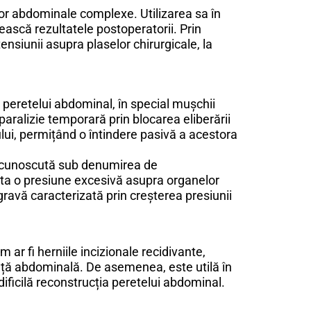
lor abdominale complexe. Utilizarea sa în
ească rezultatele postoperatorii. Prin
nsiunii asupra plaselor chirurgicale, la
 peretelui abdominal, în special mușchii
 paralizie temporară prin blocarea eliberării
lui, permițând o întindere pasivă a acestora
le (cunoscută sub denumirea de
ita o presiune excesivă asupra organelor
ravă caracterizată prin creșterea presiunii
 ar fi herniile incizionale recidivante,
anță abdominală. De asemenea, este utilă în
ificilă reconstrucția peretelui abdominal.