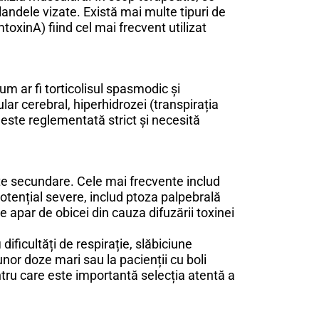
landele vizate. Există mai multe tipuri de
mtoxinA) fiind cel mai frecvent utilizat
cum ar fi torticolisul spasmodic și
lar cerebral, hiperhidrozei (transpirația
a este reglementată strict și necesită
te secundare. Cele mai frecvente includ
otențial severe, includ ptoza palpebrală
e apar de obicei din cauza difuzării toxinei
dificultăți de respirație, slăbiciune
nor doze mari sau la pacienții cu boli
tru care este importantă selecția atentă a