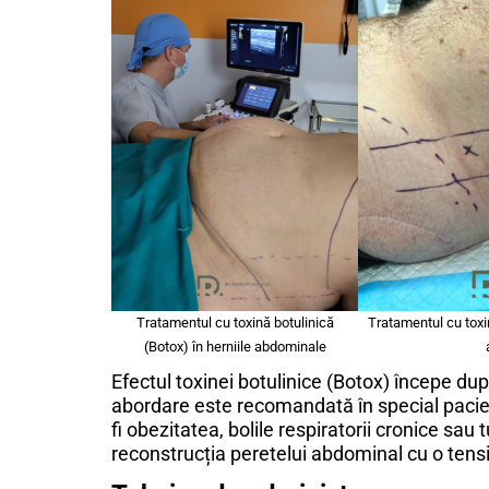
Tratamentul cu toxină botulinică
Tratamentul cu toxin
(Botox) în herniile abdominale
Efectul toxinei botulinice (Botox) începe du
abordare este recomandată în special pacienț
fi obezitatea, bolile respiratorii cronice sau
reconstrucția peretelui abdominal cu o tensi