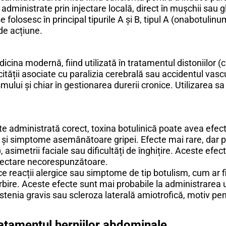
 administrate prin injectare locală, direct în mușchii sau g
e folosesc în principal tipurile A și B, tipul A (onabotulinu
 de acțiune.
dicina modernă, fiind utilizată în tratamentul distoniilor (
tății asociate cu paralizia cerebrală sau accidentul vascu
smului și chiar în gestionarea durerii cronice. Utilizarea s
.
te administrată corect, toxina botulinică poate avea efec
ee și simptome asemănătoare gripei. Efecte mai rare, dar p
asimetrii faciale sau dificultăți de înghițire. Aceste efect
injectare necorespunzătoare.
e reacții alergice sau simptome de tip botulism, cum ar fi 
rbire. Aceste efecte sunt mai probabile la administrarea u
tenia gravis sau scleroza laterală amiotrofică, motiv pen
tratamentul herniilor abdominale