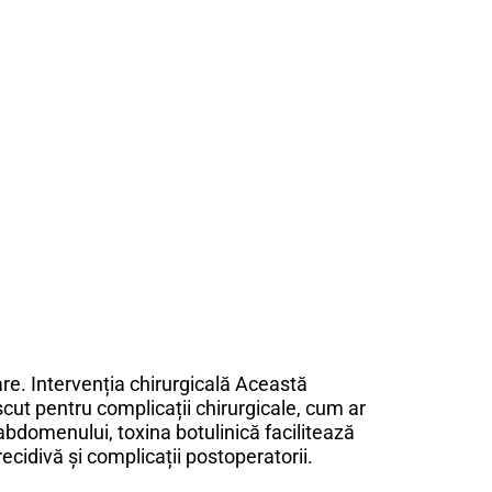
re. Intervenția chirurgicală Această
cut pentru complicații chirurgicale, cum ar
i abdomenului, toxina botulinică facilitează
cidivă și complicații postoperatorii.