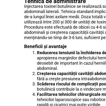
Tehnica de administrare
Injectarea toxinei botulinice se realizează s
abdominali laterali. Tehnica standard implică 
de-a lungul liniei axilare medii. Doza totală
utilizează între 200 și 300 de unități de tox
Procedura este efectuată de obicei cu 4-6 s
abdominali și creșterea capacității cavității
menținându-se timp de 3-6 luni, suficient pe
Beneficii și avantaje
Reducerea tensiunii la închiderea de
apropierea marginilor defectului hern
deosebit de important în cazul hernii
abdominal.
Creșterea capacității cavității abdo
fără a crește presiunea intraabdomi
Scăderea riscului de complicații pos
botulinică contribuie la o vindecare m
Facilitarea tehnicilor chirurgicale 
tehnicilor laparoscopice sau robotice
rapidă și cicatrici mai puțin vizibile.