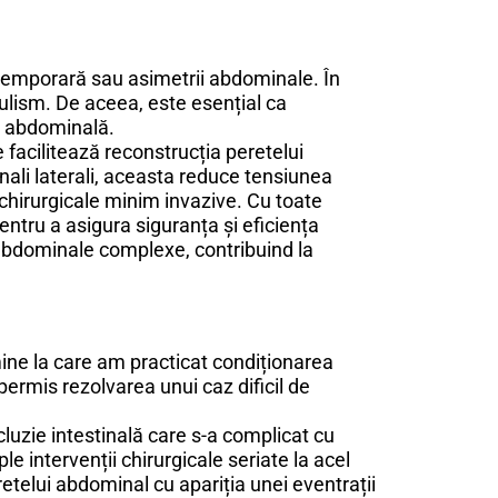
ă temporară sau asimetrii abdominale. În
tulism. De aceea, este esențial ca
ia abdominală.
 facilitează reconstrucția peretelui
ali laterali, aceasta reduce tensiunea
r chirurgicale minim invazive. Cu toate
entru a asigura siguranța și eficiența
r abdominale complexe, contribuind la
ine la care am practicat condiționarea
permis rezolvarea unui caz dificil de
luzie intestinală care s-a complicat cu
ple intervenții chirurgicale seriate la acel
etelui abdominal cu apariția unei eventrații