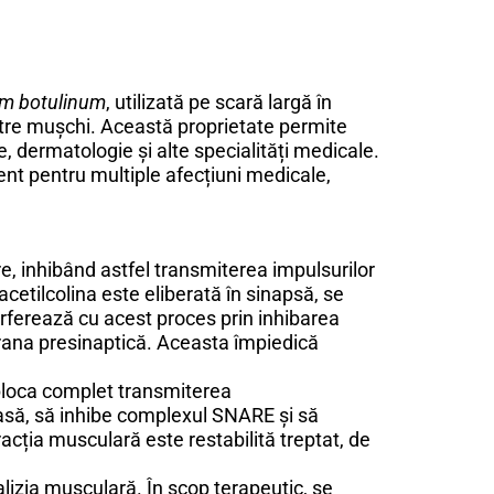
um botulinum
, utilizată pe scară largă în
ătre mușchi. Această proprietate permite
, dermatologie și alte specialități medicale.
ient pentru multiple afecțiuni medicale,
re, inhibând astfel transmiterea impulsurilor
etilcolina este eliberată în sinapsă, se
erferează cu acest proces prin inhibarea
rana presinaptică. Aceasta împiedică
a bloca complet transmiterea
oasă, să inhibe complexul SNARE și să
racția musculară este restabilită treptat, de
alizia musculară. În scop terapeutic, se