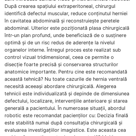
După crearea spațiului extraperitoneal, chirurgul
identifică defectul muscular, reduce conținutul herniei
în cavitatea abdominală și reconstruiește peretele
abdominal. Ulterior este poziționată plasa chirurgicală
într-un plan profund, unde beneficiază de o susținere
optimă și de un risc redus de aderențe la nivelul
organelor interne. Întregul proces este realizat sub
control vizual tridimensional, ceea ce permite o
disecție foarte precisă și conservarea structurilor
anatomice importante. Pentru cine este recomandată
această tehnică? Nu toate cazurile de hernia ventrală
necesită aceeași abordare chirurgicală. Alegerea
tehnicii este individualizată și depinde de dimensiunea
defectului, localizare, intervențiile anterioare și starea
generală a pacientului. În numeroase situații, abordul
robotic este recomandat pacienților cu: Decizia finală
este stabilită numai după consultația chirurgicală și
evaluarea investigațiilor imagistice. Este aceasta cea