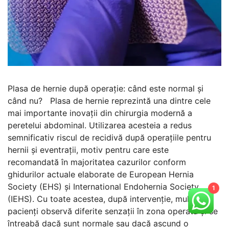
Plasa de hernie după operație: când este normal și
când nu? Plasa de hernie reprezintă una dintre cele
mai importante inovații din chirurgia modernă a
peretelui abdominal. Utilizarea acesteia a redus
semnificativ riscul de recidivă după operațiile pentru
hernii și eventrații, motiv pentru care este
recomandată în majoritatea cazurilor conform
ghidurilor actuale elaborate de European Hernia
Society (EHS) și International Endohernia Society
1
(IEHS). Cu toate acestea, după intervenție, mulți
pacienți observă diferite senzații în zona operată și se
întreabă dacă sunt normale sau dacă ascund o