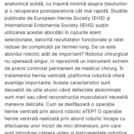
anatomică solidă, cu traumă minimă asupra țesuturilor
și o recuperare postoperatorie cât mai rapidă. Studiile
publicate de European Hernia Society (EHS) și
International Endohernia Society (IEHS) susțin
utilizarea acestei abordări în cazurile atent
selecționate, datorită rezultatelor funcționale și ratei
reduse de complicații pe termen lung. De ce este
abordul robotic atât de important? Robotul chirurgical
nu operează singur, ci reprezintă un instrument extrem
de precis controlat permanent de medicul chirurg. În
tratamentul hernia ventrală, platforma robotică oferă
avantaje importante: Aceste caracteristici sunt
deosebit de utile atunci când defectele abdominale
sunt mari sau când reconstrucția musculaturii necesită
manevre delicate. Cum se desfășoară o operație
hernie ventrală prin abord robotic eTEP? O operație
hernie ventrală realizată prin abord robotic începe cu
efectuarea unor incizii de mici dimensiuni, prin care
sunt introduse camera video și instrumentele robotice.