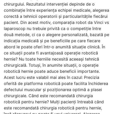
chirurgului. Rezultatul intervenției depinde de o
combinație între experiența echipei medicale, alegerea
corectă a tehnicii operatorii și particularitățile fiecărui
pacient. Din acest motiv, comparația robot da Vinci vs
laparoscop nu trebuie privită ca o competiție între
două metode, ci ca o alegere personalizată, bazată pe
indicația medicală și pe beneficiile pe care fiecare
abord le poate oferi într-o anumită situație clinică. În
ce situații poate fi avantajoasă operație robotică
hernie? Nu toate herniile necesită aceeași tehnică
chirurgicală. Totuși, în anumite situații, o operație
robotică hernie poate aduce beneficii importante.
Acest lucru este valabil mai ales în cazul: Precizia
oferită de platforma robotică poate facilita închiderea
defectului muscular și poziționarea optimă a plasei
chirurgicale. Când este recomandată chirurgia
robotică pentru hernie? Mulți pacienți întreabă când
este recomandată chirurgia robotică pentru hernie,