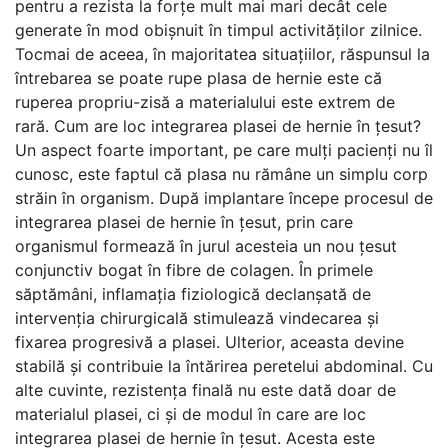
pentru a rezista la forțe mult mai mari decât cele
generate în mod obișnuit în timpul activităților zilnice.
Tocmai de aceea, în majoritatea situațiilor, răspunsul la
întrebarea se poate rupe plasa de hernie este că
ruperea propriu-zisă a materialului este extrem de
rară. Cum are loc integrarea plasei de hernie în țesut?
Un aspect foarte important, pe care mulți pacienți nu îl
cunosc, este faptul că plasa nu rămâne un simplu corp
străin în organism. După implantare începe procesul de
integrarea plasei de hernie în țesut, prin care
organismul formează în jurul acesteia un nou țesut
conjunctiv bogat în fibre de colagen. În primele
săptămâni, inflamația fiziologică declanșată de
intervenția chirurgicală stimulează vindecarea și
fixarea progresivă a plasei. Ulterior, aceasta devine
stabilă și contribuie la întărirea peretelui abdominal. Cu
alte cuvinte, rezistența finală nu este dată doar de
materialul plasei, ci și de modul în care are loc
integrarea plasei de hernie în țesut. Acesta este