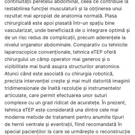
continuității peretelui abdominal, ceea ce contribuie la
restabilirea funcției musculaturii și la obținerea unui
rezultat mai apropiat de anatomia normală. Plasa
chirurgicală este apoi plasată într-un spațiu bine
vascularizat, unde beneficiază de o integrare optimă și
de un risc redus de complicații, precum aderențele la
nivelul organelor abdominale. Comparativ cu tehnicile
laparoscopice convenționale, tehnica eTEP oferă
chirurgului un câmp operator mai generos și o
vizibilitate mai bună asupra structurilor anatomice.
Atunci când este asociată cu chirurgia robotică,
precizia intervenției crește și mai mult datorită imaginii
tridimensionale de înaltă rezoluție și instrumentelor
articulate, care permit efectuarea unor suturi
complexe cu un grad ridicat de acuratețe. În prezent,
tehnica eTEP este considerată una dintre cele mai
moderne metode de tratament pentru anumite tipuri
de hernii ventrale și eventrații, fiind recomandată în
special pacienților la care se urmărește o reconstrucție