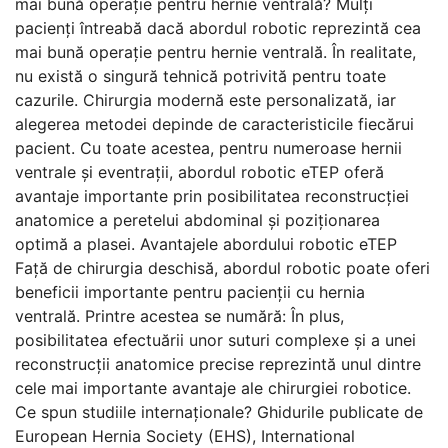
mai bună operație pentru hernie ventrală? Mulți
pacienți întreabă dacă abordul robotic reprezintă cea
mai bună operație pentru hernie ventrală. În realitate,
nu există o singură tehnică potrivită pentru toate
cazurile. Chirurgia modernă este personalizată, iar
alegerea metodei depinde de caracteristicile fiecărui
pacient. Cu toate acestea, pentru numeroase hernii
ventrale și eventrații, abordul robotic eTEP oferă
avantaje importante prin posibilitatea reconstrucției
anatomice a peretelui abdominal și poziționarea
optimă a plasei. Avantajele abordului robotic eTEP
Față de chirurgia deschisă, abordul robotic poate oferi
beneficii importante pentru pacienții cu hernia
ventrală. Printre acestea se numără: În plus,
posibilitatea efectuării unor suturi complexe și a unei
reconstrucții anatomice precise reprezintă unul dintre
cele mai importante avantaje ale chirurgiei robotice.
Ce spun studiile internaționale? Ghidurile publicate de
European Hernia Society (EHS), International