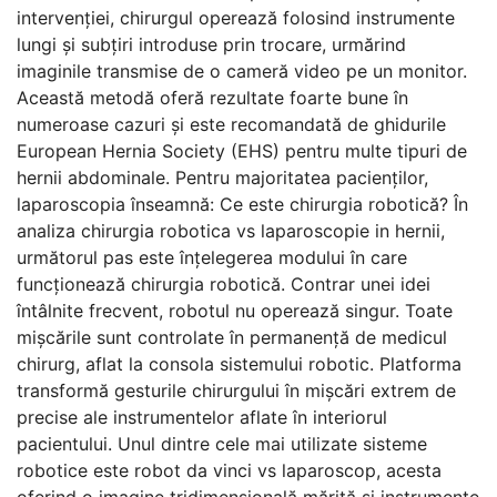
intervenției, chirurgul operează folosind instrumente
lungi și subțiri introduse prin trocare, urmărind
imaginile transmise de o cameră video pe un monitor.
Această metodă oferă rezultate foarte bune în
numeroase cazuri și este recomandată de ghidurile
European Hernia Society (EHS) pentru multe tipuri de
hernii abdominale. Pentru majoritatea pacienților,
laparoscopia înseamnă: Ce este chirurgia robotică? În
analiza chirurgia robotica vs laparoscopie in hernii,
următorul pas este înțelegerea modului în care
funcționează chirurgia robotică. Contrar unei idei
întâlnite frecvent, robotul nu operează singur. Toate
mișcările sunt controlate în permanență de medicul
chirurg, aflat la consola sistemului robotic. Platforma
transformă gesturile chirurgului în mișcări extrem de
precise ale instrumentelor aflate în interiorul
pacientului. Unul dintre cele mai utilizate sisteme
robotice este robot da vinci vs laparoscop, acesta