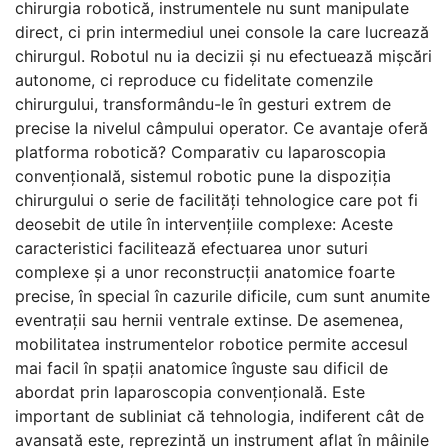
chirurgia robotică, instrumentele nu sunt manipulate
direct, ci prin intermediul unei console la care lucrează
chirurgul. Robotul nu ia decizii și nu efectuează mișcări
autonome, ci reproduce cu fidelitate comenzile
chirurgului, transformându-le în gesturi extrem de
precise la nivelul câmpului operator. Ce avantaje oferă
platforma robotică? Comparativ cu laparoscopia
convențională, sistemul robotic pune la dispoziția
chirurgului o serie de facilități tehnologice care pot fi
deosebit de utile în intervențiile complexe: Aceste
caracteristici facilitează efectuarea unor suturi
complexe și a unor reconstrucții anatomice foarte
precise, în special în cazurile dificile, cum sunt anumite
eventrații sau hernii ventrale extinse. De asemenea,
mobilitatea instrumentelor robotice permite accesul
mai facil în spații anatomice înguste sau dificil de
abordat prin laparoscopia convențională. Este
important de subliniat că tehnologia, indiferent cât de
avansată este, reprezintă un instrument aflat în mâinile