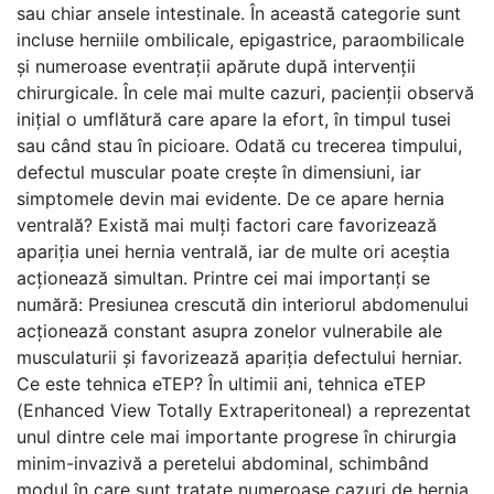
sau chiar ansele intestinale. În această categorie sunt
incluse herniile ombilicale, epigastrice, paraombilicale
și numeroase eventrații apărute după intervenții
chirurgicale. În cele mai multe cazuri, pacienții observă
inițial o umflătură care apare la efort, în timpul tusei
sau când stau în picioare. Odată cu trecerea timpului,
defectul muscular poate crește în dimensiuni, iar
simptomele devin mai evidente. De ce apare hernia
ventrală? Există mai mulți factori care favorizează
apariția unei hernia ventrală, iar de multe ori aceștia
acționează simultan. Printre cei mai importanți se
numără: Presiunea crescută din interiorul abdomenului
acționează constant asupra zonelor vulnerabile ale
musculaturii și favorizează apariția defectului herniar.
Ce este tehnica eTEP? În ultimii ani, tehnica eTEP
(Enhanced View Totally Extraperitoneal) a reprezentat
unul dintre cele mai importante progrese în chirurgia
minim-invazivă a peretelui abdominal, schimbând
modul în care sunt tratate numeroase cazuri de hernia