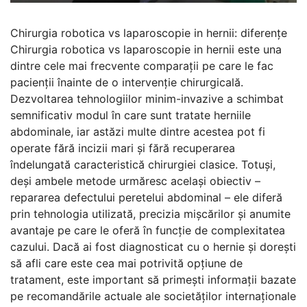
Chirurgia robotica vs laparoscopie in hernii: diferențe
Chirurgia robotica vs laparoscopie in hernii este una
dintre cele mai frecvente comparații pe care le fac
pacienții înainte de o intervenție chirurgicală.
Dezvoltarea tehnologiilor minim-invazive a schimbat
semnificativ modul în care sunt tratate herniile
abdominale, iar astăzi multe dintre acestea pot fi
operate fără incizii mari și fără recuperarea
îndelungată caracteristică chirurgiei clasice. Totuși,
deși ambele metode urmăresc același obiectiv –
repararea defectului peretelui abdominal – ele diferă
prin tehnologia utilizată, precizia mișcărilor și anumite
avantaje pe care le oferă în funcție de complexitatea
cazului. Dacă ai fost diagnosticat cu o hernie și dorești
să afli care este cea mai potrivită opțiune de
tratament, este important să primești informații bazate
pe recomandările actuale ale societăților internaționale