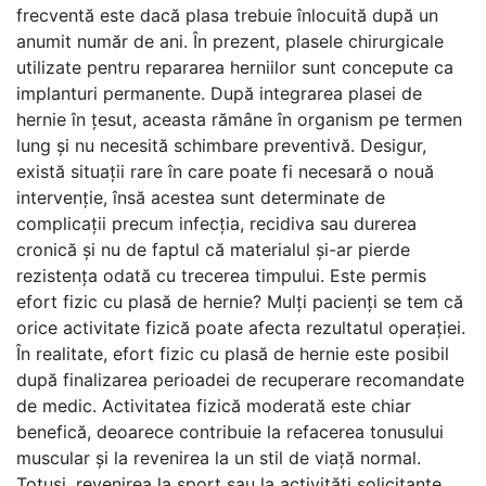
frecventă este dacă plasa trebuie înlocuită după un
anumit număr de ani. În prezent, plasele chirurgicale
utilizate pentru repararea herniilor sunt concepute ca
implanturi permanente. După integrarea plasei de
hernie în țesut, aceasta rămâne în organism pe termen
lung și nu necesită schimbare preventivă. Desigur,
există situații rare în care poate fi necesară o nouă
intervenție, însă acestea sunt determinate de
complicații precum infecția, recidiva sau durerea
cronică și nu de faptul că materialul și-ar pierde
rezistența odată cu trecerea timpului. Este permis
efort fizic cu plasă de hernie? Mulți pacienți se tem că
orice activitate fizică poate afecta rezultatul operației.
În realitate, efort fizic cu plasă de hernie este posibil
după finalizarea perioadei de recuperare recomandate
de medic. Activitatea fizică moderată este chiar
benefică, deoarece contribuie la refacerea tonusului
muscular și la revenirea la un stil de viață normal.
Totuși, revenirea la sport sau la activități solicitante