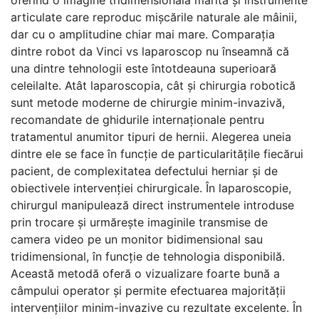
oferind o imagine tridimensională mărită și instrumente
articulate care reproduc mișcările naturale ale mâinii,
dar cu o amplitudine chiar mai mare. Comparația
dintre robot da Vinci vs laparoscop nu înseamnă că
una dintre tehnologii este întotdeauna superioară
celeilalte. Atât laparoscopia, cât și chirurgia robotică
sunt metode moderne de chirurgie minim-invazivă,
recomandate de ghidurile internaționale pentru
tratamentul anumitor tipuri de hernii. Alegerea uneia
dintre ele se face în funcție de particularitățile fiecărui
pacient, de complexitatea defectului herniar și de
obiectivele intervenției chirurgicale. În laparoscopie,
chirurgul manipulează direct instrumentele introduse
prin trocare și urmărește imaginile transmise de
camera video pe un monitor bidimensional sau
tridimensional, în funcție de tehnologia disponibilă.
Această metodă oferă o vizualizare foarte bună a
câmpului operator și permite efectuarea majorității
intervențiilor minim-invazive cu rezultate excelente. În