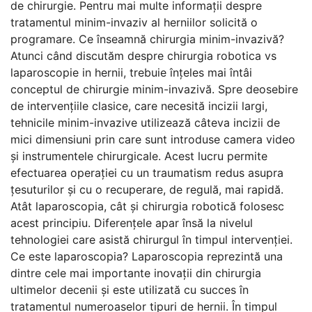
de chirurgie. Pentru mai multe informații despre
tratamentul minim-invaziv al herniilor solicită o
programare. Ce înseamnă chirurgia minim-invazivă?
Atunci când discutăm despre chirurgia robotica vs
laparoscopie in hernii, trebuie înțeles mai întâi
conceptul de chirurgie minim-invazivă. Spre deosebire
de intervențiile clasice, care necesită incizii largi,
tehnicile minim-invazive utilizează câteva incizii de
mici dimensiuni prin care sunt introduse camera video
și instrumentele chirurgicale. Acest lucru permite
efectuarea operației cu un traumatism redus asupra
țesuturilor și cu o recuperare, de regulă, mai rapidă.
Atât laparoscopia, cât și chirurgia robotică folosesc
acest principiu. Diferențele apar însă la nivelul
tehnologiei care asistă chirurgul în timpul intervenției.
Ce este laparoscopia? Laparoscopia reprezintă una
dintre cele mai importante inovații din chirurgia
ultimelor decenii și este utilizată cu succes în
tratamentul numeroaselor tipuri de hernii. În timpul