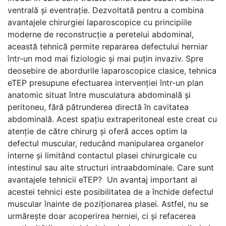
ventrală și eventrație. Dezvoltată pentru a combina
avantajele chirurgiei laparoscopice cu principiile
moderne de reconstrucție a peretelui abdominal,
această tehnică permite repararea defectului herniar
într-un mod mai fiziologic și mai puțin invaziv. Spre
deosebire de abordurile laparoscopice clasice, tehnica
eTEP presupune efectuarea intervenției într-un plan
anatomic situat între musculatura abdominală și
peritoneu, fără pătrunderea directă în cavitatea
abdominală. Acest spațiu extraperitoneal este creat cu
atenție de către chirurg și oferă acces optim la
defectul muscular, reducând manipularea organelor
interne și limitând contactul plasei chirurgicale cu
intestinul sau alte structuri intraabdominale. Care sunt
avantajele tehnicii eTEP? Un avantaj important al
acestei tehnici este posibilitatea de a închide defectul
muscular înainte de poziționarea plasei. Astfel, nu se
urmărește doar acoperirea herniei, ci și refacerea