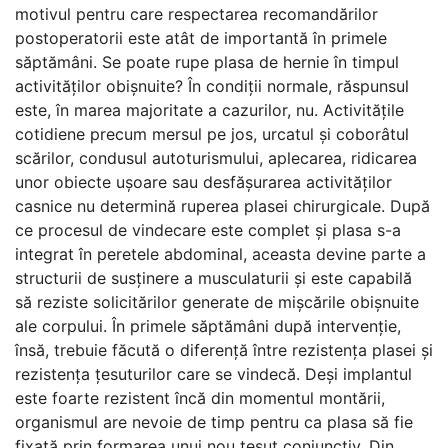
motivul pentru care respectarea recomandărilor
postoperatorii este atât de importantă în primele
săptămâni. Se poate rupe plasa de hernie în timpul
activităților obișnuite? În condiții normale, răspunsul
este, în marea majoritate a cazurilor, nu. Activitățile
cotidiene precum mersul pe jos, urcatul și coborâtul
scărilor, condusul autoturismului, aplecarea, ridicarea
unor obiecte ușoare sau desfășurarea activităților
casnice nu determină ruperea plasei chirurgicale. După
ce procesul de vindecare este complet și plasa s-a
integrat în peretele abdominal, aceasta devine parte a
structurii de susținere a musculaturii și este capabilă
să reziste solicitărilor generate de mișcările obișnuite
ale corpului. În primele săptămâni după intervenție,
însă, trebuie făcută o diferență între rezistența plasei și
rezistența țesuturilor care se vindecă. Deși implantul
este foarte rezistent încă din momentul montării,
organismul are nevoie de timp pentru ca plasa să fie
fixată prin formarea unui nou țesut conjunctiv. Din