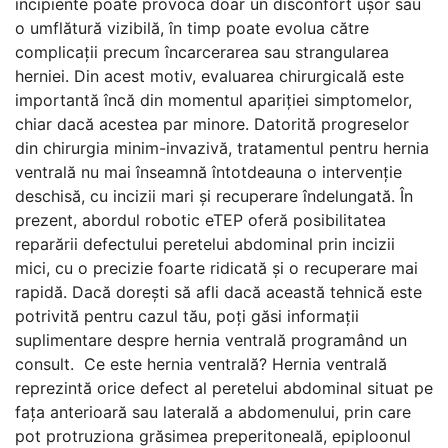
incipiente poate provoca doar un disconfort ușor sau
o umflătură vizibilă, în timp poate evolua către
complicații precum încarcerarea sau strangularea
herniei. Din acest motiv, evaluarea chirurgicală este
importantă încă din momentul apariției simptomelor,
chiar dacă acestea par minore. Datorită progreselor
din chirurgia minim-invazivă, tratamentul pentru hernia
ventrală nu mai înseamnă întotdeauna o intervenție
deschisă, cu incizii mari și recuperare îndelungată. În
prezent, abordul robotic eTEP oferă posibilitatea
reparării defectului peretelui abdominal prin incizii
mici, cu o precizie foarte ridicată și o recuperare mai
rapidă. Dacă dorești să afli dacă această tehnică este
potrivită pentru cazul tău, poți găsi informații
suplimentare despre hernia ventrală programând un
consult. Ce este hernia ventrală? Hernia ventrală
reprezintă orice defect al peretelui abdominal situat pe
fața anterioară sau laterală a abdomenului, prin care
pot protruziona grăsimea preperitoneală, epiploonul