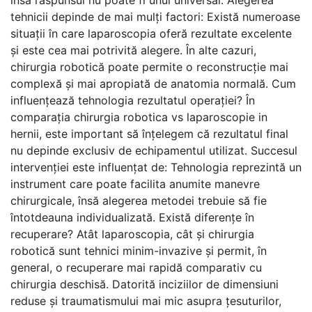
însă răspunsul nu poate fi unul universal. Alegerea
tehnicii depinde de mai mulți factori: Există numeroase
situații în care laparoscopia oferă rezultate excelente
și este cea mai potrivită alegere. În alte cazuri,
chirurgia robotică poate permite o reconstrucție mai
complexă și mai apropiată de anatomia normală. Cum
influențează tehnologia rezultatul operației? În
comparația chirurgia robotica vs laparoscopie in
hernii, este important să înțelegem că rezultatul final
nu depinde exclusiv de echipamentul utilizat. Succesul
intervenției este influențat de: Tehnologia reprezintă un
instrument care poate facilita anumite manevre
chirurgicale, însă alegerea metodei trebuie să fie
întotdeauna individualizată. Există diferențe în
recuperare? Atât laparoscopia, cât și chirurgia
robotică sunt tehnici minim-invazive și permit, în
general, o recuperare mai rapidă comparativ cu
chirurgia deschisă. Datorită inciziilor de dimensiuni
reduse și traumatismului mai mic asupra țesuturilor,