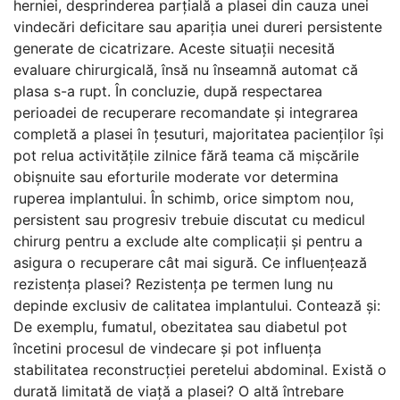
herniei, desprinderea parțială a plasei din cauza unei
vindecări deficitare sau apariția unei dureri persistente
generate de cicatrizare. Aceste situații necesită
evaluare chirurgicală, însă nu înseamnă automat că
plasa s-a rupt. În concluzie, după respectarea
perioadei de recuperare recomandate și integrarea
completă a plasei în țesuturi, majoritatea pacienților își
pot relua activitățile zilnice fără teama că mișcările
obișnuite sau eforturile moderate vor determina
ruperea implantului. În schimb, orice simptom nou,
persistent sau progresiv trebuie discutat cu medicul
chirurg pentru a exclude alte complicații și pentru a
asigura o recuperare cât mai sigură. Ce influențează
rezistența plasei? Rezistența pe termen lung nu
depinde exclusiv de calitatea implantului. Contează și:
De exemplu, fumatul, obezitatea sau diabetul pot
încetini procesul de vindecare și pot influența
stabilitatea reconstrucției peretelui abdominal. Există o
durată limitată de viață a plasei? O altă întrebare