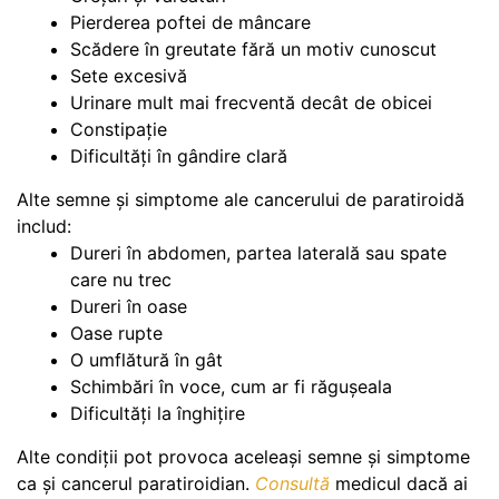
Pierderea poftei de mâncare
Scădere în greutate fără un motiv cunoscut
Sete excesivă
Urinare mult mai frecventă decât de obicei
Constipație
Dificultăți în gândire clară
Alte semne și simptome ale cancerului de paratiroidă
includ:
Dureri în abdomen, partea laterală sau spate
care nu trec
Dureri în oase
Oase rupte
O umflătură în gât
Schimbări în voce, cum ar fi răgușeala
Dificultăți la înghițire
Alte condiții pot provoca aceleași semne și simptome
ca și cancerul paratiroidian.
Consultă
medicul dacă ai