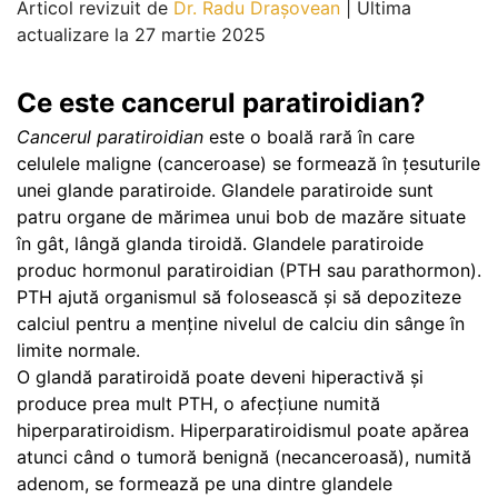
Articol revizuit de
Dr. Radu Drașovean
|
Ultima
actualizare la 27 martie 2025
Ce este cancerul paratiroidian?
Cancerul paratiroidian
este o boală rară în care
celulele maligne (canceroase) se formează în țesuturile
unei glande paratiroide. Glandele paratiroide sunt
patru organe de mărimea unui bob de mazăre situate
în gât, lângă glanda tiroidă. Glandele paratiroide
produc hormonul paratiroidian (PTH sau parathormon).
PTH ajută organismul să folosească și să depoziteze
calciul pentru a menține nivelul de calciu din sânge în
limite normale.
O glandă paratiroidă poate deveni hiperactivă și
produce prea mult PTH, o afecțiune numită
hiperparatiroidism. Hiperparatiroidismul poate apărea
atunci când o tumoră benignă (necanceroasă), numită
adenom, se formează pe una dintre glandele