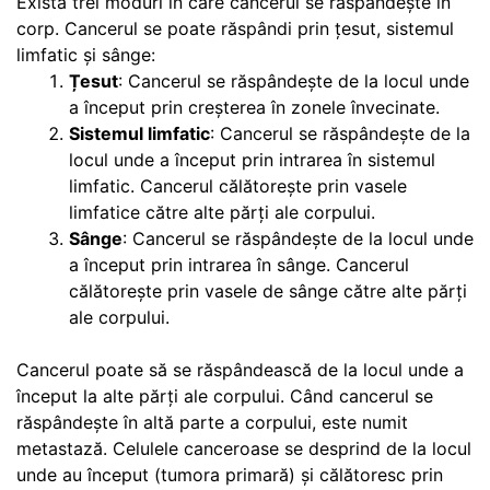
Există trei moduri în care cancerul se răspândește în
corp. Cancerul se poate răspândi prin țesut, sistemul
limfatic și sânge:
Țesut
: Cancerul se răspândește de la locul unde
a început prin creșterea în zonele învecinate.
Sistemul limfatic
: Cancerul se răspândește de la
locul unde a început prin intrarea în sistemul
limfatic. Cancerul călătorește prin vasele
limfatice către alte părți ale corpului.
Sânge
: Cancerul se răspândește de la locul unde
a început prin intrarea în sânge. Cancerul
călătorește prin vasele de sânge către alte părți
ale corpului.
Cancerul poate să se răspândească de la locul unde a
început la alte părți ale corpului. Când cancerul se
răspândește în altă parte a corpului, este numit
metastază. Celulele canceroase se desprind de la locul
unde au început (tumora primară) și călătoresc prin