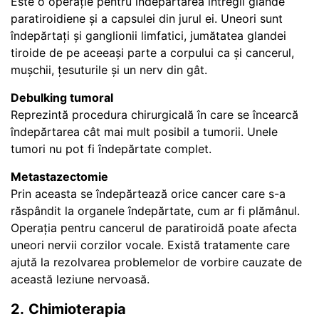
Este o operație pentru îndepărtarea întregii glande
paratiroidiene și a capsulei din jurul ei. Uneori sunt
îndepărtați și ganglionii limfatici, jumătatea glandei
tiroide de pe aceeași parte a corpului ca și cancerul,
mușchii, țesuturile și un nerv din gât.
Debulking tumoral
Reprezintă procedura chirurgicală în care se încearcă
îndepărtarea cât mai mult posibil a tumorii. Unele
tumori nu pot fi îndepărtate complet.
Metastazectomie
Prin aceasta se îndepărtează orice cancer care s-a
răspândit la organele îndepărtate, cum ar fi plămânul.
Operația pentru cancerul de paratiroidă poate afecta
uneori nervii corzilor vocale. Există tratamente care
ajută la rezolvarea problemelor de vorbire cauzate de
această leziune nervoasă.
2.
Chimioterapia