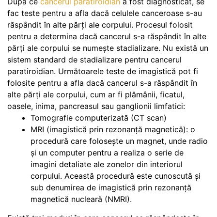
După ce
cancerul paratiroidian
a fost diagnosticat, se
fac teste pentru a afla dacă celulele canceroase s-au
răspândit în alte părți ale corpului. Procesul folosit
pentru a determina dacă cancerul s-a răspândit în alte
părți ale corpului se numește stadializare. Nu există un
sistem standard de stadializare pentru cancerul
paratiroidian. Următoarele teste de imagistică pot fi
folosite pentru a afla dacă cancerul s-a răspândit în
alte părți ale corpului, cum ar fi plămânii, ficatul,
oasele, inima, pancreasul sau ganglionii limfatici:
Tomografie computerizată (CT scan)
MRI (imagistică prin rezonanță magnetică): o
procedură care folosește un magnet, unde radio
și un computer pentru a realiza o serie de
imagini detaliate ale zonelor din interiorul
corpului. Această procedură este cunoscută și
sub denumirea de imagistică prin rezonanță
magnetică nucleară (NMRI).