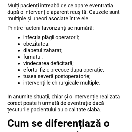
Mulți pacienți întreabă de ce apare eventratia
după o intervenție aparent reușită. Cauzele sunt
multiple și uneori asociate între ele.
Printre factorii favorizanți se numără:
infecția plăgii operatorii;
obezitatea;
diabetul zaharat;
fumatul;
vindecarea deficitară;
efortul fizic precoce după operație;
tusea severă postoperatorie;
intervențiile chirurgicale multiple.
În anumite situații, chiar și o intervenție realizată
corect poate fi urmată de eventrație dacă
țesuturile pacientului au o calitate slabă.
Cum se diferențiază o