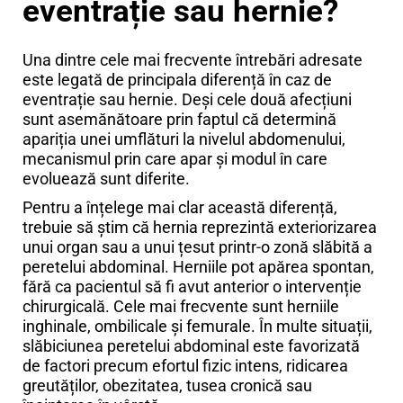
eventrație sau hernie?
Una dintre cele mai frecvente întrebări adresate
este legată de principala diferență în caz de
eventrație sau hernie. Deși cele două afecțiuni
sunt asemănătoare prin faptul că determină
apariția unei umflături la nivelul abdomenului,
mecanismul prin care apar și modul în care
evoluează sunt diferite.
Pentru a înțelege mai clar această diferență,
trebuie să știm că hernia reprezintă exteriorizarea
unui organ sau a unui țesut printr-o zonă slăbită a
peretelui abdominal. Herniile pot apărea spontan,
fără ca pacientul să fi avut anterior o intervenție
chirurgicală. Cele mai frecvente sunt herniile
inghinale, ombilicale și femurale. În multe situații,
slăbiciunea peretelui abdominal este favorizată
de factori precum efortul fizic intens, ridicarea
greutăților, obezitatea, tusea cronică sau