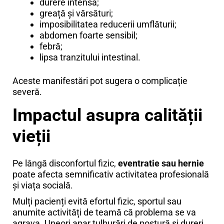
durere intensă;
greață și vărsături;
imposibilitatea reducerii umflăturii;
abdomen foarte sensibil;
febră;
lipsa tranzitului intestinal.
Aceste manifestări pot sugera o complicație
severă.
Impactul asupra calității
vieții
Pe lângă disconfortul fizic,
eventratie sau hernie
poate afecta semnificativ activitatea profesională
și viața socială.
Mulți pacienți evită efortul fizic, sportul sau
anumite activități de teamă că problema se va
agrava. Uneori apar tulburări de postură și dureri