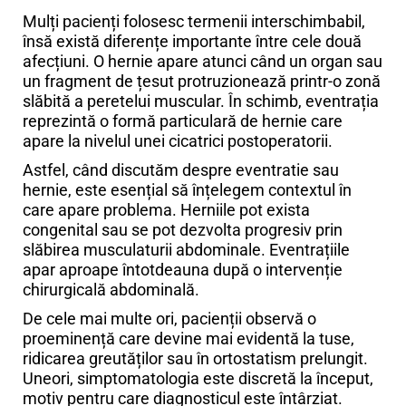
Mulți pacienți folosesc termenii interschimbabil,
însă există diferențe importante între cele două
afecțiuni. O hernie apare atunci când un organ sau
un fragment de țesut protruzionează printr-o zonă
slăbită a peretelui muscular. În schimb, eventrația
reprezintă o formă particulară de hernie care
apare la nivelul unei cicatrici postoperatorii.
Astfel, când discutăm despre eventratie sau
hernie, este esențial să înțelegem contextul în
care apare problema. Herniile pot exista
congenital sau se pot dezvolta progresiv prin
slăbirea musculaturii abdominale. Eventrațiile
apar aproape întotdeauna după o intervenție
chirurgicală abdominală.
De cele mai multe ori, pacienții observă o
proeminență care devine mai evidentă la tuse,
ridicarea greutăților sau în ortostatism prelungit.
Uneori, simptomatologia este discretă la început,
motiv pentru care diagnosticul este întârziat.