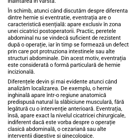
înaintarea în vârstă.
În schimb, atunci când discutăm despre diferenta
dintre hernie si eventratie, eventrația are o
caracteristică esențială: apare exclusiv în zona
unei cicatrici postoperatorii. Practic, peretele
abdominal nu se vindecă suficient de rezistent
după o operație, iar în timp se formează un defect
prin care pot protruziona intestinele sau alte
structuri abdominale. Din acest motiv, eventrația
este considerată o formă particulară de hernie
incizională.
Diferențele devin și mai evidente atunci când
analizăm localizarea. De exemplu, o hernie
inghinală apare într-o regiune anatomică
predispusă natural la slăbiciune musculară, fără
legătură cu o intervenție anterioară. Eventrația,
însă, apare exact la nivelul cicatricei chirurgicale,
indiferent dacă este vorba despre o operație
clasică abdominală, o cezariană sau alte
intervenții digestive și ginecologice.