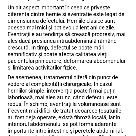
Un alt aspect important în ceea ce privește
diferenta dintre hernie si eventratie este legat de
dimensiunea defectului. Herniile clasice sunt
adesea mai mici și pot evolua lent ani de zile.
Eventrațiile au tendința să crească progresiv, mai
ales dacă presiunea intraabdominală rămâne
crescută. În timp, defectul se poate mări
semnificativ și poate afecta calitatea vieții
pacientului prin durere, deformarea abdomenului
și limitarea activităților fizice.
De asemenea, tratamentul diferă din punct de
vedere al complexității chirurgicale. În cazul
herniilor simple, intervenția poate fi mai puțin
laborioasă, mai ales atunci când defectul este
redus. În schimb, eventrațiile voluminoase sunt
frecvent mai dificil de tratat deoarece țesuturile
au fost deja operate, există fibroză locală, iar în
interiorul abdomenului se pot forma aderențe
importante între intestine și peretele abdominal.