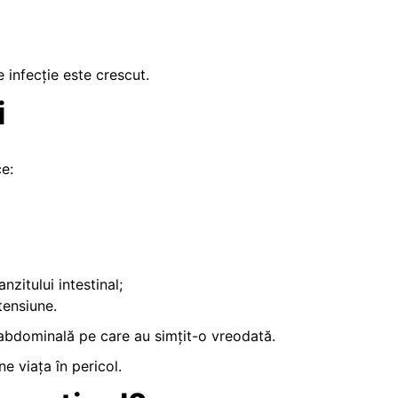
e infecție este crescut.
i
e:
nzitului intestinal;
tensiune.
 abdominală pe care au simțit-o vreodată.
e viața în pericol.