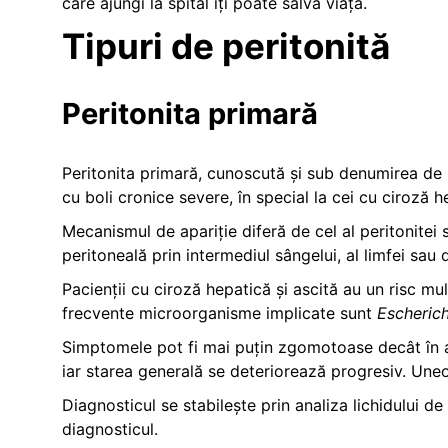
care ajungi la spital îți poate salva viața.
Tipuri de peritonită
Peritonita primară
Peritonita primară, cunoscută și sub denumirea de p
cu boli cronice severe, în special la cei cu ciroză h
Mecanismul de apariție diferă de cel al peritonitei 
peritoneală prin intermediul sângelui, al limfei sau 
Pacienții cu ciroză hepatică și ascită au un risc m
frecvente microorganisme implicate sunt
Escherich
Simptomele pot fi mai puțin zgomotoase decât în al
iar starea generală se deteriorează progresiv. Uneor
Diagnosticul se stabilește prin analiza lichidului d
diagnosticul.