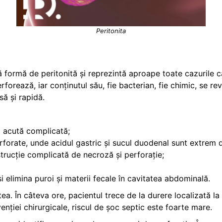
Peritonita
ă formă de peritonită și reprezintă aproape toate cazurile ca
rează, iar conținutul său, fie bacterian, fie chimic, se rev
să și rapidă.
a acută complicată;
forate, unde acidul gastric și sucul duodenal sunt extrem de
strucție complicată de necroză și perforație;
și elimina puroi și materii fecale în cavitatea abdominală.
tea. În câteva ore, pacientul trece de la durere localizată l
enției chirurgicale, riscul de șoc septic este foarte mare.