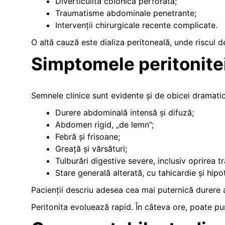
Diverticulita colonică perforată;
Traumatisme abdominale penetrante;
Intervenții chirurgicale recente complicate.
O altă cauză este dializa peritoneală, unde riscul d
Simptomele peritonite
Semnele clinice sunt evidente și de obicei dramatic
Durere abdominală intensă și difuză;
Abdomen rigid, „de lemn”;
Febră și frisoane;
Greață și vărsături;
Tulburări digestive severe, inclusiv oprirea tra
Stare generală alterată, cu tahicardie și hipo
Pacienții descriu adesea cea mai puternică durere
Peritonita evoluează rapid. În câteva ore, poate pun