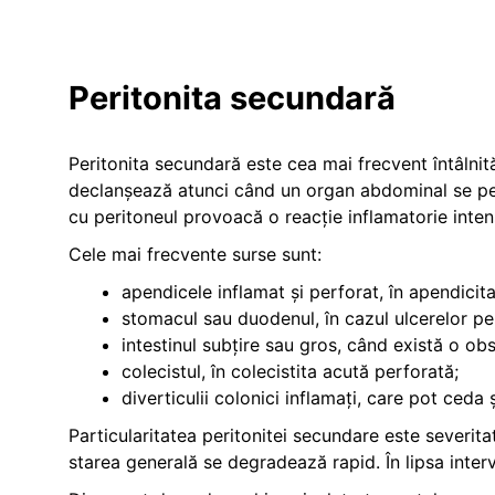
Peritonita secundară
Peritonita secundară este cea mai frecvent întâlnit
declanșează atunci când un organ abdominal se perfo
cu peritoneul provoacă o reacție inflamatorie inten
Cele mai frecvente surse sunt:
apendicele inflamat și perforat, în apendicit
stomacul sau duodenul, în cazul ulcerelor per
intestinul subțire sau gros, când există o ob
colecistul, în colecistita acută perforată;
diverticulii colonici inflamați, care pot ceda 
Particularitatea peritonitei secundare este severita
starea generală se degradează rapid. În lipsa interv