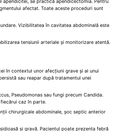
ul apendicitei, se practică apendicectomia. Pentru
segmentului afectat. Toate aceste proceduri sunt
undare. Vizibilitatea în cavitatea abdominală este
ilizarea tensiunii arteriale și monitorizare atentă.
ei în contextul unor afecțiuni grave și al unui
e persistă sau reapar după tratamentul unei
ococcus, Pseudomonas sau fungi precum Candida.
iecărui caz în parte.
enții chirurgicale abdominale, șoc septic anterior
nsidioasă și gravă. Pacientul poate prezenta febră