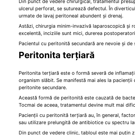
Din punct de vedere chirurgical, tratamentul presup
ulcerul perforat, se suturează defectul. În divertic
urmate de lavaj peritoneal abundent și drenaj.
Astăzi, chirurgia minim-invazivă laparoscopică și r
excelentă, inciziile sunt mici, durerea postoperator
Pacientul cu peritonită secundară are nevoie și de su
Peritonita terțiară
Peritonita terțiară este o formă severă de inflamație
organism slăbit. Se manifestă mai ales la pacienții 
peritonite secundare.
Această formă de peritonită este cauzată de bacte
Tocmai de aceea, tratamentul devine mult mai dific
Pacienții cu peritonită terțiară au, în general, fac
sau utilizare prelungită de antibiotice cu spectru la
Din punct de vedere clinic, tabloul este mai puțin 