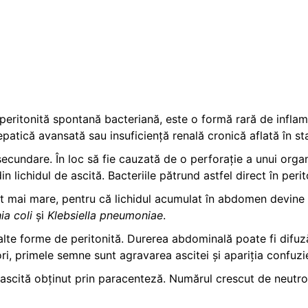
eritonită spontană bacteriană, este o formă rară de inflamaț
epatică avansată sau insuficiență renală cronică aflată în st
secundare. În loc să fie cauzată de o perforație a unui orga
din lichidul de ascită. Bacteriile pătrund astfel direct în per
ult mai mare, pentru că lichidul acumulat în abdomen devine 
ia coli
și
Klebsiella pneumoniae
.
te forme de peritonită. Durerea abdominală poate fi difuză
i, primele semne sunt agravarea ascitei și apariția confuziei
e ascită obținut prin paracenteză. Numărul crescut de neutrof