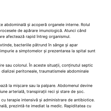
ate abdominală și acoperă organele interne. Rolul
a procesele de apărare imunologică. Atunci când
care afectează rapid întreg organismul.
xtinde, bacteriile pătrund în sânge și apar
impurie a simptomelor și prezentarea la spital sunt
 sau colonul. În aceste situații, conținutul septic
te dializei peritoneale, traumatismele abdominale
uează la mișcare sau la palpare. Abdomenul devine
ne arterială, transpirații reci și stare de șoc.
cu terapie intensivă și administrare de antibiotice.
ală, prezintă-te imediat la medic. Rapiditatea cu