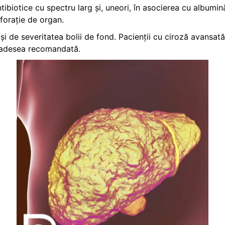
biotice cu spectru larg și, uneori, în asocierea cu albumină
forație de organ.
și de severitatea bolii de fond. Pacienții cu ciroză avansată
e adesea recomandată.