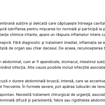
membrană subțire și delicată care căptușește întreaga cavit
igură lubrifierea pentru mișcarea lor normală și participă l
stanțe chimice iritante, apare un răspuns inflamator intens 
ajoră. Fără diagnostic și tratament imediat, inflamația se e
ltiplă de organ sau chiar decesul. De aceea, recunoașterea t
bdominal, cum ar fi apendicele, stomacul, intestinul subțire
inând infecția. Alte cauze posibile includ infecțiile asocia
 acuză o durere abdominală bruscă, intensă, care se accent
nt frecvente. În formele severe, pot apărea tulburări de tensiu
spontan. Necesită tratament chirurgical de urgență, asociat 
inală difuză și persistentă, febra sau rigiditatea abdomin