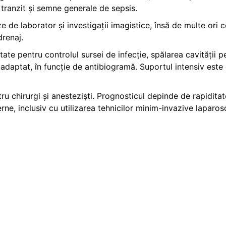
 tranzit și semne generale de sepsis.
ze de laborator și investigații imagistice, însă de multe ori 
drenaj.
te pentru controlul sursei de infecție, spălarea cavității per
adaptat, în funcție de antibiogramă. Suportul intensiv este 
 chirurgi și anesteziști. Prognosticul depinde de rapiditatea
rne, inclusiv cu utilizarea tehnicilor minim-invazive laparosc