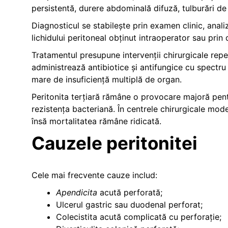
persistentă, durere abdominală difuză, tulburări de
Diagnosticul se stabilește prin examen clinic, anali
lichidului peritoneal obținut intraoperator sau prin 
Tratamentul presupune intervenții chirurgicale repeta
administrează antibiotice și antifungice cu spectru 
mare de insuficiență multiplă de organ.
Peritonita terțiară rămâne o provocare majoră pentru
rezistența bacteriană. În centrele chirurgicale mode
însă mortalitatea rămâne ridicată.
Cauzele peritonitei
Cele mai frecvente cauze includ:
Apendicita
acută perforată;
Ulcerul gastric sau duodenal perforat;
Colecistita acută complicată cu perforație;