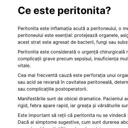
Ce este peritonita?
Peritonita este inflamația acută a peritoneului, o 
peritoneului este esențial: protejează organele, as
acest strat este agresat de bacterii, fungi sau sub
Peritonita este considerată o urgență chirurgicală m
complicații grave precum sepsisul, insuficiența mu
vitale.
Cea mai frecventă cauză este perforația unui organ a
sau acid se revarsă în cavitatea peritoneală, determ
sau complicațiile postoperatorii.
Manifestările sunt de obicei dramatice. Pacientul
rigid, febra apare rapid, iar greața și vărsăturile su
Este important să reții că peritonita nu se vindecă 
Dacă ai simptome sugestive, cum sunt durerea abdom