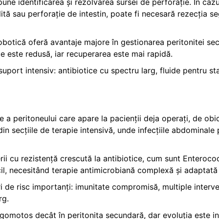
une identificarea și rezolvarea sursei de perforație. În caz
ulită sau perforație de intestin, poate fi necesară rezecția 
obotică oferă avantaje majore în gestionarea peritonitei sec
ie este redusă, iar recuperarea este mai rapidă.
port intensiv: antibiotice cu spectru larg, fluide pentru stab
 a peritoneului care apare la pacienții deja operați, de obic
din secțiile de terapie intensivă, unde infecțiile abdominal
rii cu rezistență crescută la antibiotice, cum sunt Enter
il, necesitând terapie antimicrobiană complexă și adaptată f
tori de risc importanți: imunitate compromisă, multiple interv
rg.
zgomotos decât în peritonita secundară, dar evoluția este i