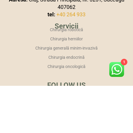
407062
tel:
+40 264 933
Servicii
Chirurgia robotică
Chirurgia herniilor
Chirurgia generală minim-invazivă
Chirurgia endocrină
1
Chirurgia oncologică
FOLLOW US
INFORMAȚII
Pagina Principala
Politica de confidențialitate