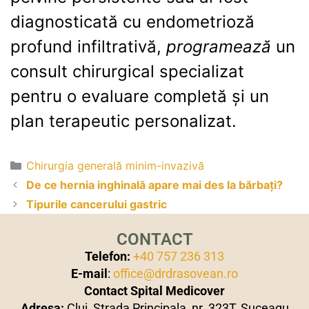
diagnosticată cu endometrioză
profund infiltrativă,
programează
un
consult chirurgical specializat
pentru o evaluare completă și un
plan terapeutic personalizat.
Chirurgia generală minim-invazivă
De ce hernia inghinală apare mai des la bărbați?
Tipurile cancerului gastric
CONTACT
Telefon:
+40 757 236 313
E-mail
:
office@drdrasovean.ro
Contact Spital Medicover
Adresa:
Cluj, Strada Principala, nr. 323T, Suceagu