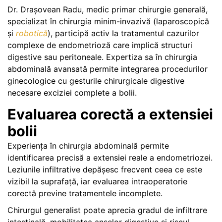
Dr. Drașovean Radu, medic primar chirurgie generală,
specializat în chirurgia minim-invazivă (laparoscopică
și
robotică
), participă activ la tratamentul cazurilor
complexe de endometrioză care implică structuri
digestive sau peritoneale. Expertiza sa în chirurgia
abdominală avansată permite integrarea procedurilor
ginecologice cu gesturile chirurgicale digestive
necesare exciziei complete a bolii.
Evaluarea corectă a extensiei
bolii
Experiența în chirurgia abdominală permite
identificarea precisă a extensiei reale a endometriozei.
Leziunile infiltrative depășesc frecvent ceea ce este
vizibil la suprafață, iar evaluarea intraoperatorie
corectă previne tratamentele incomplete.
Chirurgul generalist poate aprecia gradul de infiltrare
intestinală, mobilitatea anselor digestive și riscul