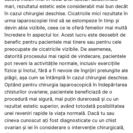
mari, rezultatul estetic este considerabil mai bun decât
în cazul chirurgiei deschise. Cicatricile mici rezultate în
urma laparoscopiei tind să se estompeze în timp și
devin abia vizibile, ceea ce le oferă femeilor mai multă
încredere în aspectul lor. Acest lucru este deosebit de
benefic pentru pacientele mai tinere sau pentru cele
preocupate de cicatricile vizibile. De asemenea,
datorită procesului mai rapid de vindecare, pacientele
pot reveni la activitățile normale, inclusiv exercițiile
fizice și înotul, fără a fi nevoie de îngrijiri prelungite ale
plăgii, așa cum se întâmplă în cazul chirurgiei deschise.
Optând pentru chirurgia laparoscopică în îndepărtarea
chisturilor ovariene, pacientele beneficiază de o
procedură mai sigură, mai puțin dureroasă și cu un
rezultat estetic superior, având totodată posibilitatea
unei reveniri rapide la viața normală. Dacă tu sau
cineva cunoscut ați fost diagnosticate cu un chist
ovarian și iei în considerare o intervenție chirurgicală,