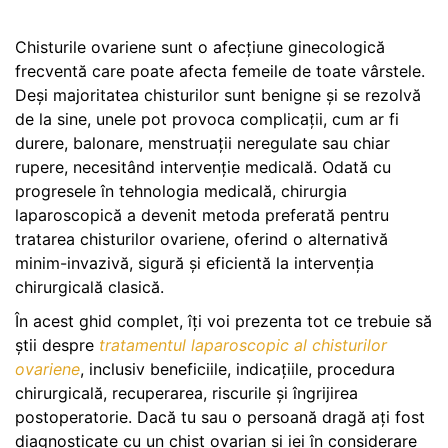
Chisturile ovariene sunt o afecțiune ginecologică
frecventă care poate afecta femeile de toate vârstele.
Deși majoritatea chisturilor sunt benigne și se rezolvă
de la sine, unele pot provoca complicații, cum ar fi
durere, balonare, menstruații neregulate sau chiar
rupere, necesitând intervenție medicală. Odată cu
progresele în tehnologia medicală, chirurgia
laparoscopică a devenit metoda preferată pentru
tratarea chisturilor ovariene, oferind o alternativă
minim-invazivă, sigură și eficientă la intervenția
chirurgicală clasică.
În acest ghid complet, îți voi prezenta tot ce trebuie să
știi despre
tratamentul laparoscopic al chisturilor
ovariene
, inclusiv beneficiile, indicațiile, procedura
chirurgicală, recuperarea, riscurile și îngrijirea
postoperatorie. Dacă tu sau o persoană dragă ați fost
diagnosticate cu un chist ovarian și iei în considerare