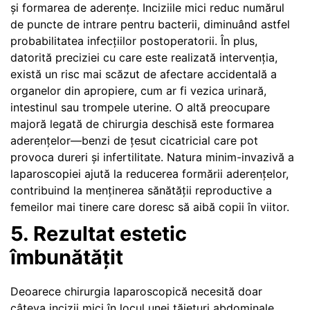
și formarea de aderențe. Inciziile mici reduc numărul
de puncte de intrare pentru bacterii, diminuând astfel
probabilitatea infecțiilor postoperatorii. În plus,
datorită preciziei cu care este realizată intervenția,
există un risc mai scăzut de afectare accidentală a
organelor din apropiere, cum ar fi vezica urinară,
intestinul sau trompele uterine. O altă preocupare
majoră legată de chirurgia deschisă este formarea
aderențelor—benzi de țesut cicatricial care pot
provoca dureri și infertilitate. Natura minim-invazivă a
laparoscopiei ajută la reducerea formării aderențelor,
contribuind la menținerea sănătății reproductive a
femeilor mai tinere care doresc să aibă copii în viitor.
5. Rezultat estetic
îmbunătățit
Deoarece chirurgia laparoscopică necesită doar
câteva incizii mici în locul unei tăieturi abdominale