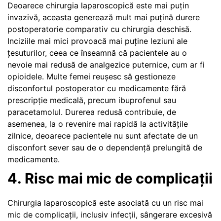
Deoarece chirurgia laparoscopică este mai puțin
invazivă, aceasta generează mult mai puțină durere
postoperatorie comparativ cu chirurgia deschisă.
Inciziile mai mici provoacă mai puține leziuni ale
țesuturilor, ceea ce înseamnă că pacientele au o
nevoie mai redusă de analgezice puternice, cum ar fi
opioidele. Multe femei reușesc să gestioneze
disconfortul postoperator cu medicamente fără
prescripție medicală, precum ibuprofenul sau
paracetamolul. Durerea redusă contribuie, de
asemenea, la o revenire mai rapidă la activitățile
zilnice, deoarece pacientele nu sunt afectate de un
disconfort sever sau de o dependență prelungită de
medicamente.
4. Risc mai mic de complicații
Chirurgia laparoscopică este asociată cu un risc mai
mic de complicații, inclusiv infecții, sângerare excesivă