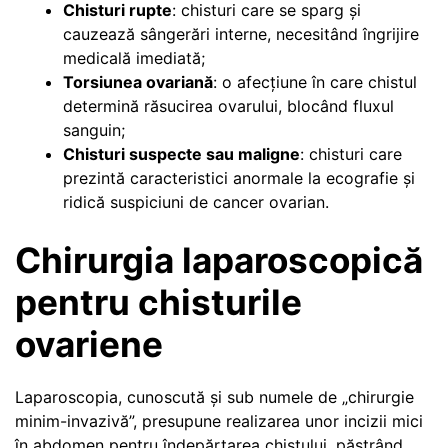
Chisturi rupte
: chisturi care se sparg și
cauzează sângerări interne, necesitând îngrijire
medicală imediată;
Torsiunea ovariană
: o afecțiune în care chistul
determină răsucirea ovarului, blocând fluxul
sanguin;
Chisturi suspecte sau maligne
: chisturi care
prezintă caracteristici anormale la ecografie și
ridică suspiciuni de cancer ovarian.
Chirurgia laparoscopică
pentru chisturile
ovariene
Laparoscopia, cunoscută și sub numele de „chirurgie
minim-invazivă”, presupune realizarea unor incizii mici
în abdomen pentru îndepărtarea chistului, păstrând