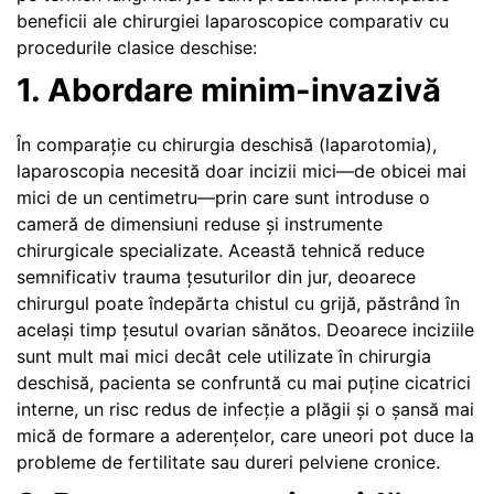
beneficii ale chirurgiei laparoscopice comparativ cu
procedurile clasice deschise:
1. Abordare minim-invazivă
În comparație cu chirurgia deschisă (laparotomia),
laparoscopia necesită doar incizii mici—de obicei mai
mici de un centimetru—prin care sunt introduse o
cameră de dimensiuni reduse și instrumente
chirurgicale specializate. Această tehnică reduce
semnificativ trauma țesuturilor din jur, deoarece
chirurgul poate îndepărta chistul cu grijă, păstrând în
același timp țesutul ovarian sănătos. Deoarece inciziile
sunt mult mai mici decât cele utilizate în chirurgia
deschisă, pacienta se confruntă cu mai puține cicatrici
interne, un risc redus de infecție a plăgii și o șansă mai
mică de formare a aderențelor, care uneori pot duce la
probleme de fertilitate sau dureri pelviene cronice.