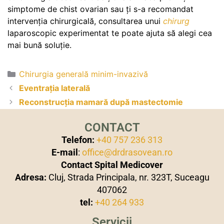
simptome de chist ovarian sau ți s-a recomandat
intervenția chirurgicală, consultarea unui
chirurg
laparoscopic experimentat te poate ajuta să alegi cea
mai bună soluție.
Chirurgia generală minim-invazivă
Eventrația laterală
Reconstrucția mamară după mastectomie
CONTACT
Telefon:
+40 757 236 313
E-mail
:
office@drdrasovean.ro
Contact Spital Medicover
Adresa:
Cluj, Strada Principala, nr. 323T, Suceagu
407062
tel:
+40 264 933
Servicii