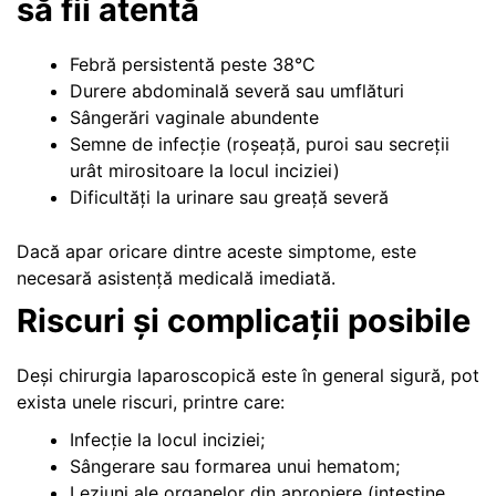
să fii atentă
Febră persistentă peste 38°C
Durere abdominală severă sau umflături
Sângerări vaginale abundente
Semne de infecție (roșeață, puroi sau secreții
urât mirositoare la locul inciziei)
Dificultăți la urinare sau greață severă
Dacă apar oricare dintre aceste simptome, este
necesară asistență medicală imediată.
Riscuri și complicații posibile
Deși chirurgia laparoscopică este în general sigură, pot
exista unele riscuri, printre care:
Infecție la locul inciziei;
Sângerare sau formarea unui hematom;
Leziuni ale organelor din apropiere (intestine,