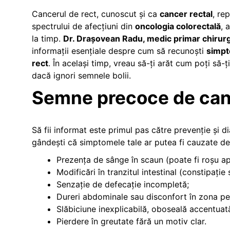
Cancerul de rect, cunoscut și ca
cancer rectal
, re
spectrului de afecțiuni din
oncologia colorectală
, 
la timp.
Dr. Drașovean Radu, medic primar chirurgi
informații esențiale despre cum să recunoști
simpt
rect
. În același timp, vreau să-ți arăt cum poți să-
dacă ignori semnele bolii.
Semne precoce de cance
Să fii informat este primul pas către prevenție și 
gândești că simptomele tale ar putea fi cauzate de 
Prezența de sânge în scaun (poate fi roșu apr
Modificări în tranzitul intestinal (constipație
Senzație de defecație incompletă;
Dureri abdominale sau disconfort în zona pe
Slăbiciune inexplicabilă, oboseală accentuat
Pierdere în greutate fără un motiv clar.