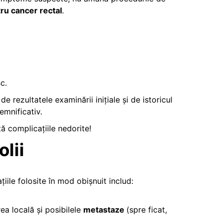
ru cancer rectal
.
c.
e rezultatele examinării inițiale și de istoricul
emnificativ.
tă complicațiile nedorite!
lii
ațiile folosite în mod obișnuit includ:
a locală și posibilele
metastaze
(spre ficat,