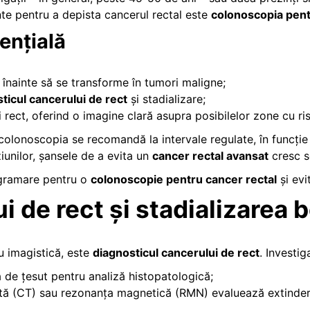
nte pentru a depista cancerul rectal este
colonoscopia pent
ențială
 înainte să se transforme în tumori maligne;
ticul cancerului de rect
și stadializare;
 rect, oferind o imagine clară asupra posibilelor zone cu ris
 colonoscopia se recomandă la intervale regulate, în funcție d
ziunilor, șansele de a evita un
cancer rectal avansat
cresc s
rogramare pentru o
colonoscopie pentru cancer rectal
și evi
 de rect și stadializarea bo
u imagistică, este
diagnosticul cancerului de rect
. Investig
a de țesut pentru analiză histopatologică;
tă (CT) sau rezonanța magnetică (RMN) evaluează extindere