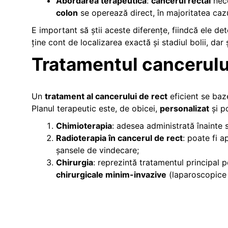
Abordarea terapeutică
:
cancerul rectal
nece
colon
se operează direct, în majoritatea cazu
E important să știi aceste diferențe, fiindcă ele de
ține cont de localizarea exactă și stadiul bolii, dar ș
Tratamentul cancerului
Un
tratament al cancerului de rect
eficient se baz
Planul terapeutic este, de obicei,
personalizat
și p
Chimioterapia
: adesea administrată înainte 
Radioterapia în cancerul de rect
: poate fi a
șansele de vindecare;
Chirurgia
: reprezintă tratamentul principal 
chirurgicale minim-invazive
(laparoscopice 