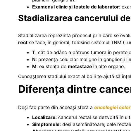
Examenul clinic și testele de laborator
: exa
Stadializarea cancerului de
Stadializarea reprezintă procesul prin care se evalu
rect
se face, în general, folosind sistemul TNM (Tu
T
: cât de adânc a pătruns tumora în peretele 
N
: prezența celulelor maligne în ganglionii lim
M
: existența de
metastaze
în alte organe.
Cunoașterea stadiului exact al bolii te ajută să înț
Diferența dintre cancer
Deși fac parte din aceeași sferă a
oncologiei color
Localizare
: cancerul rectal se dezvoltă în ul
Simptomele
: deși asemănătoare, cele rectale