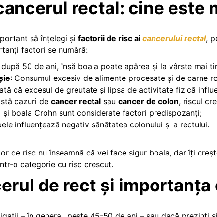
cancerul rectal: cine este 
portant să înțelegi și
factorii de risc ai
cancerului rectal
, p
tanți factori se numără:
 după 50 de ani, însă boala poate apărea și la vârste mai tin
șie
: Consumul excesiv de alimente procesate și de carne roș
rată că excesul de greutate și lipsa de activitate fizică inf
xistă cazuri de
cancer rectal
sau
cancer de colon
, riscul cr
vă și boala Crohn sunt considerate factori predispozanți;
ele influențează negativ sănătatea colonului și a rectului.
or de risc nu înseamnă că vei face sigur boala, dar îți creșt
într-o categorie cu risc crescut.
rul de rect și importanța
igații – în general, peste 45-50 de ani – sau dacă prezinț