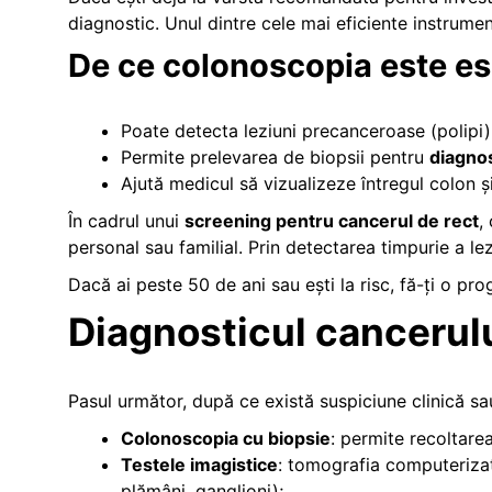
diagnostic. Unul dintre cele mai eficiente instrume
De ce colonoscopia este es
Poate detecta leziuni precanceroase (polipi)
Permite prelevarea de biopsii pentru
diagnos
Ajută medicul să vizualizeze întregul colon și
În cadrul unui
screening pentru cancerul de rect
,
personal sau familial. Prin detectarea timpurie a le
Dacă ai peste 50 de ani sau ești la risc, fă-ți o p
Diagnosticul cancerului
Pasul următor, după ce există suspiciune clinică sa
Colonoscopia cu biopsie
: permite recoltare
Testele imagistice
: tomografia computeriza
plămâni, ganglioni);