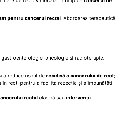
i mare de recidivă locală, în timp ce
cancerul de
zat pentru cancerul rectal
. Abordarea terapeutică
 gastroenterologie, oncologie și radioterapie.
și a reduce riscul de
recidivă a cancerului de rect
;
 în rect, pentru a facilita rezecția și a îmbunătăți
cancerului rectal
clasică sau
intervenții