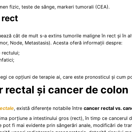
men fizic, teste de sânge, markeri tumorali (CEA).
 rect
ează cât de mult s-a extins tumorile maligne în rect și în a
mor, Node, Metastasis). Acesta oferă informații despre:
rectului;
fatici;
elegi ce opțiuni de terapie ai, care este pronosticul și cum 
 rectal și cancer de colon
ectale
, există diferențe notabile între
cancer rectal vs. ca
tima porțiune a intestinului gros (rect), în timp ce cancerul
 pot fi mai evidente prin sângerări anale, modificări de tran