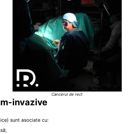
Cancerul de rect
nim-invazive
ce) sunt asociate cu:
să;