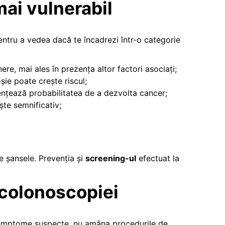
mai vulnerabil
entru a vedea dacă te încadrezi într-o categorie
ere, mai ales în prezența altor factori asociați;
ie poate crește riscul;
luențează probabilitatea de a dezvolta cancer;
ește semnificativ;
e șansele. Prevenția și
screening-ul
efectuat la
 colonoscopiei
i simptome suspecte, nu amâna procedurile de