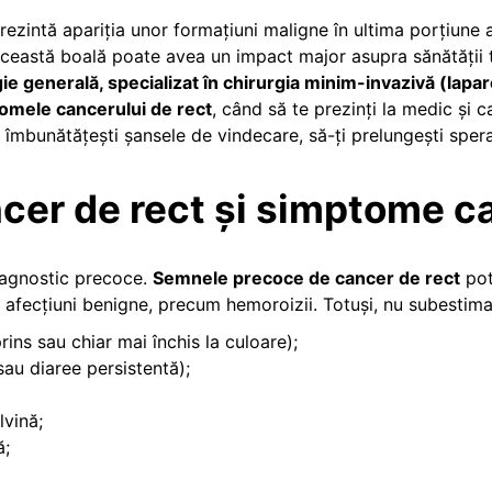
prezintă apariția unor formațiuni maligne în ultima porțiune a 
această boală poate avea un impact major asupra sănătății t
e generală, specializat în chirurgia minim-invazivă (lapar
omele cancerului de rect
, când să te prezinți la medic și 
ți îmbunătățești șansele de vindecare, să-ți prelungești sper
r de rect și simptome care
diagnostic precoce.
Semnele precoce de cancer de rect
pot
afecțiuni benigne, precum hemoroizii. Totuși, nu subestima 
ins sau chiar mai închis la culoare);
 sau diaree persistentă);
lvină;
ă;