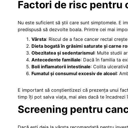
Factori de risc pentru 
Nu este suficient să știi care sunt simptomele. E im
predispusă să dezvolte boala. Printre cei mai impor
Vârsta
: Riscul de a face cancer rectal crește
Dieta bogată în grăsimi saturate și carne ro
Obezitatea și sedentarismul
: Multe studii a
Antecedente familiale
: Dacă în familia ta e
Boli inflamatorii intestinale
: Colita ulcerati
Fumatul și consumul excesiv de alcool
: Amb
E important să conștientizezi că prezența unui fact
timp îți pot salva viața, mai ales dacă te încadrezi 
Screening pentru cance
Dacă ești deja la vârsta recomandată pentru invest