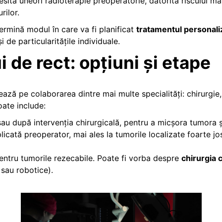
sită uneori radioterapie preoperatorie, datorită riscului ma
rilor.
termină modul în care va fi planificat
tratamentul personali
i de particularitățile individuale.
 de rect: opțiuni și etape
ează pe colaborarea dintre mai multe specialități: chirurgie,
oate include:
sau după intervenția chirurgicală, pentru a micșora tumora 
plicată preoperator, mai ales la tumorile localizate foarte jos
pentru tumorile rezecabile. Poate fi vorba despre
chirurgia 
sau robotice).