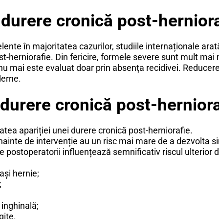
 durere cronică post-hernior
elente în majoritatea cazurilor, studiile internaționale ar
st-herniorafie. Din fericire, formele severe sunt mult ma
 nu mai este evaluat doar prin absența recidivei. Reducere
derne.
 durere cronică post-herniora
tatea apariției unei durere cronică post-herniorafie.
înainte de intervenție au un risc mai mare de a dezvolta
e postoperatorii influențează semnificativ riscul ulterior 
ași hernie;
;
 inghinală;
gite.