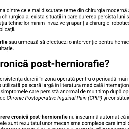
na dintre cele mai discutate teme din chirurgia modernă a 
hirurgicală, există situații în care durerea persistă luni 
luția tehnicilor minim-invazive și apariția chirurgiei robot
licații.
afie
sau urmează să efectuezi o intervenție pentru hernie,
ltație.
ronică post-herniorafie?
ersistența durerii în zona operată pentru o perioadă mai m
 utilizată pe scară largă în literatura medicală internațion
simptomele care persistă anormal de mult timp după opera
 de
Chronic Postoperative Inguinal Pain (CPIP)
și constitu
rere cronică post-herniorafie
nu înseamnă automat că int
omele sunt rezultatul unor mecanisme complexe care implic