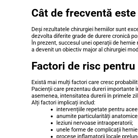
Cât de frecventă este
Deși rezultatele chirurgiei herniilor sunt exc
dezvolta diferite grade de durere cronică po
În prezent, succesul unei operații de hernie
a devenit un obiectiv major al chirurgiei mo
Factori de risc pentru
Există mai mulți factori care cresc probabili
Pacienții care prezentau dureri importante 
asemenea, intensitatea durerii în primele zil
Alți factori implicați includ:
intervențiile repetate pentru acee
anumite particularități anatomice
leziuni nervoase intraoperatorii;
unele forme de complicații hernie
procese inflamatorii locale prelun