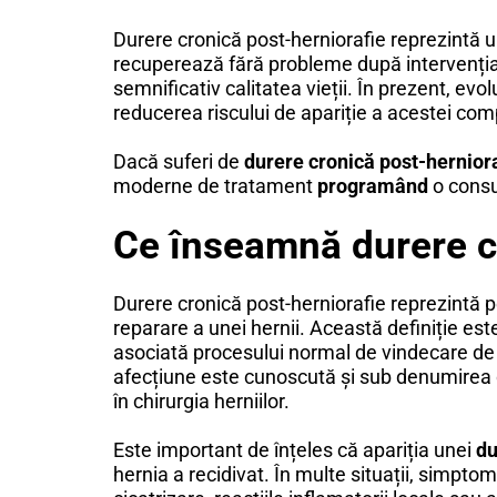
Durere cronică post-herniorafie reprezintă u
recuperează fără probleme după intervenția c
semnificativ calitatea vieții. În prezent, evo
reducerea riscului de apariție a acestei comp
Dacă suferi de
durere cronică post-hernior
moderne de tratament
programând
o consu
Ce înseamnă durere c
Durere cronică post-herniorafie reprezintă p
reparare a unei hernii. Această definiție este
asociată procesului normal de vindecare de 
afecțiune este cunoscută și sub denumirea
în chirurgia herniilor.
Este important de înțeles că apariția unei
du
hernia a recidivat. În multe situații, simpt