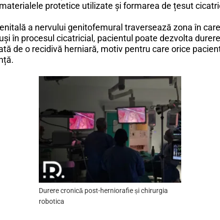
 materialele protetice utilizate și formarea de țesut cicatri
a genitală a nervului genitofemural traversează zona în car
uși în procesul cicatricial, pacientul poate dezvolta durer
tată de o recidivă herniară, motiv pentru care orice pacien
nță.
Durere cronică post-herniorafie și chirurgia
robotica