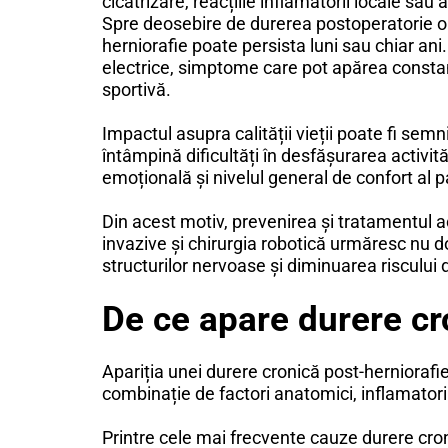
cicatrizare, reacțiile inflamatorii locale sau
Spre deosebire de durerea postoperatorie obi
herniorafie poate persista luni sau chiar ani.
electrice, simptome care pot apărea constant
sportivă.
Impactul asupra calității vieții poate fi semn
întâmpină dificultăți în desfășurarea activit
emoțională și nivelul general de confort al p
Din acest motiv, prevenirea și tratamentul a
invazive și chirurgia robotică urmăresc nu doa
structurilor nervoase și diminuarea riscului 
De ce apare durere cr
Apariția unei durere cronică post-herniorafi
combinație de factori anatomici, inflamatori 
Printre cele mai frecvente cauze durere cro