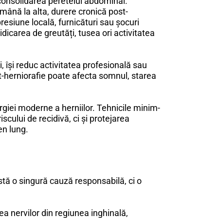
u consolidarea peretelui abdominal.
mână la alta, durere cronică post-
presiune locală, furnicături sau șocuri
dicarea de greutăți, tusea ori activitatea
i, își reduc activitatea profesională sau
ost-herniorafie poate afecta somnul, starea
rgiei moderne a herniilor. Tehnicile minim-
scului de recidivă, ci și protejarea
en lung.
stă o singură cauză responsabilă, ci o
a nervilor din regiunea inghinală,