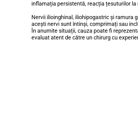
inflamația persistentă, reacția țesuturilor la
Nervii ilioinghinal, iliohipogastric și ramur
acești nervi sunt întinși, comprimați sau incl
În anumite situații, cauza poate fi reprezen
evaluat atent de către un chirurg cu experie