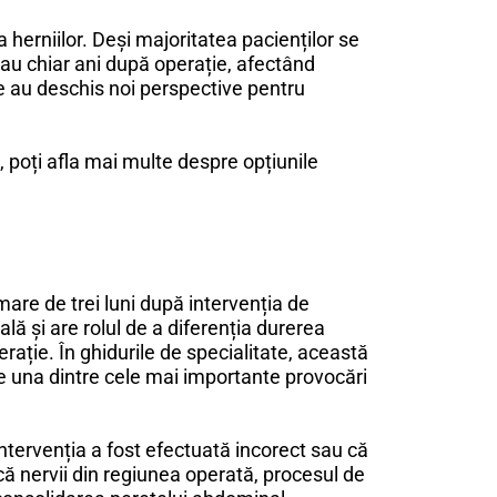
herniilor. Deși majoritatea pacienților se
sau chiar ani după operație, afectând
ice au deschis noi perspective pentru
 poți afla mai multe despre opțiunile
are de trei luni după intervenția de
ală și are rolul de a diferenția durerea
ție. În ghidurile de specialitate, această
ie una dintre cele mai importante provocări
ervenția a fost efectuată incorect sau că
ă nervii din regiunea operată, procesul de