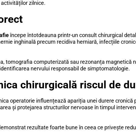
ctivităților zilnice.
orect
afie
începe întotdeauna printr-un consult chirurgical detal
ernie inghinală precum recidiva herniară, infecțiile croni
fia, tomografia computerizată sau rezonanța magnetică nucl
 identificarea nervului responsabil de simptomatologie.
ica chirurgicală riscul de d
a operatorie influențează apariția unei durere cronică p
rea și protejarea structurilor nervoase în timpul interven
emonstrat rezultate foarte bune în ceea ce privește redu