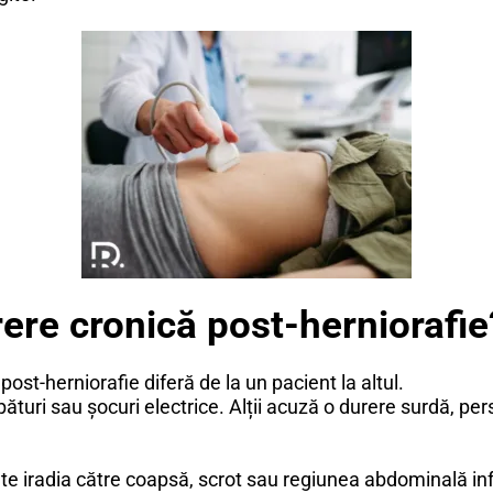
re cronică post-herniorafie
post-herniorafie diferă de la un pacient la altul.
pături sau șocuri electrice. Alții acuză o durere surdă, per
ate iradia către coapsă, scrot sau regiunea abdominală in