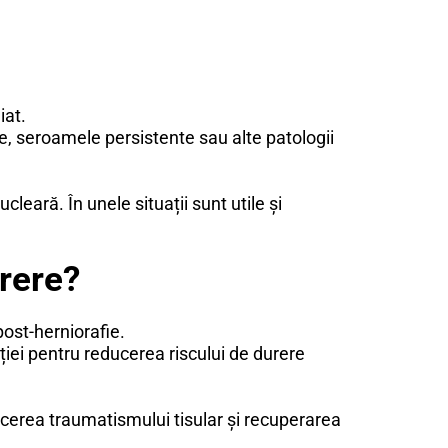
iat.
ce, seroamele persistente sau alte patologii
eară. În unele situații sunt utile și
urere?
ost-herniorafie.
ției pentru reducerea riscului de durere
cerea traumatismului tisular și recuperarea