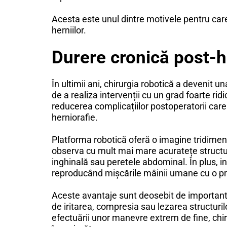
Acesta este unul dintre motivele pentru care 
herniilor.
Durere cronică post-he
În ultimii ani, chirurgia robotică a devenit u
de a realiza intervenții cu un grad foarte ri
reducerea complicațiilor postoperatorii care 
herniorafie.
Platforma robotică oferă o imagine tridimens
observa cu mult mai mare acuratețe structuri
inghinală sau peretele abdominal. În plus, 
reproducând mișcările mâinii umane cu o prec
Aceste avantaje sunt deosebit de importante
de iritarea, compresia sau lezarea structuril
efectuării unor manevre extrem de fine, chir