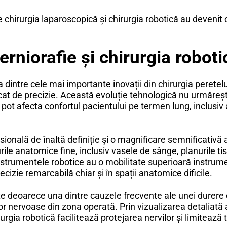
chirurgia laparoscopică și chirurgia robotică au devenit o
rniorafie și chirurgia roboti
na dintre cele mai importante inovații din chirurgia peretel
dicat de precizie. Această evoluție tehnologică nu urmărește
pot afecta confortul pacientului pe termen lung, inclusiv 
ională de înaltă definiție și o magnificare semnificativă 
le anatomice fine, inclusiv vasele de sânge, planurile tis
instrumentele robotice au o mobilitate superioară instrum
izie remarcabilă chiar și în spații anatomice dificile.
 deoarece una dintre cauzele frecvente ale unei durere 
or nervoase din zona operată. Prin vizualizarea detaliată a 
urgia robotică facilitează protejarea nervilor și limitează