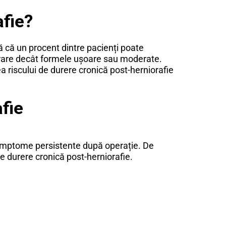
afie?
ată că un procent dintre pacienți poate
i rare decât formele ușoare sau moderate.
a riscului de durere cronică post-herniorafie
fie
 simptome persistente după operație. De
de durere cronică post-herniorafie.