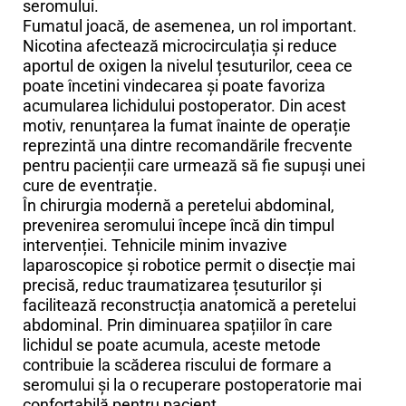
seromului.
Fumatul joacă, de asemenea, un rol important.
Nicotina afectează microcirculația și reduce
aportul de oxigen la nivelul țesuturilor, ceea ce
poate încetini vindecarea și poate favoriza
acumularea lichidului postoperator. Din acest
motiv, renunțarea la fumat înainte de operație
reprezintă una dintre recomandările frecvente
pentru pacienții care urmează să fie supuși unei
cure de eventrație.
În chirurgia modernă a peretelui abdominal,
prevenirea seromului începe încă din timpul
intervenției. Tehnicile minim invazive
laparoscopice și robotice permit o disecție mai
precisă, reduc traumatizarea țesuturilor și
facilitează reconstrucția anatomică a peretelui
abdominal. Prin diminuarea spațiilor în care
lichidul se poate acumula, aceste metode
contribuie la scăderea riscului de formare a
seromului și la o recuperare postoperatorie mai
confortabilă pentru pacient.