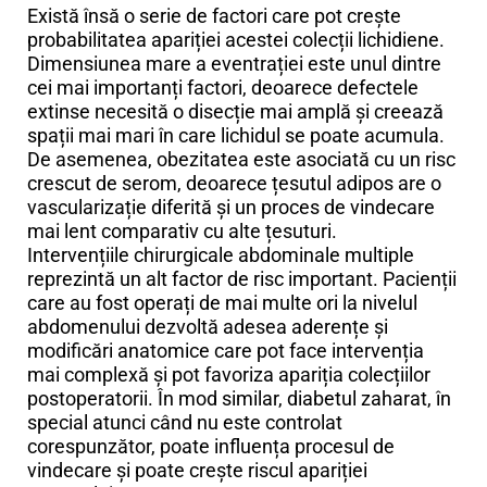
Există însă o serie de factori care pot crește
probabilitatea apariției acestei colecții lichidiene.
Dimensiunea mare a eventrației este unul dintre
cei mai importanți factori, deoarece defectele
extinse necesită o disecție mai amplă și creează
spații mai mari în care lichidul se poate acumula.
De asemenea, obezitatea este asociată cu un risc
crescut de serom, deoarece țesutul adipos are o
vascularizație diferită și un proces de vindecare
mai lent comparativ cu alte țesuturi.
Intervențiile chirurgicale abdominale multiple
reprezintă un alt factor de risc important. Pacienții
care au fost operați de mai multe ori la nivelul
abdomenului dezvoltă adesea aderențe și
modificări anatomice care pot face intervenția
mai complexă și pot favoriza apariția colecțiilor
postoperatorii. În mod similar, diabetul zaharat, în
special atunci când nu este controlat
corespunzător, poate influența procesul de
vindecare și poate crește riscul apariției