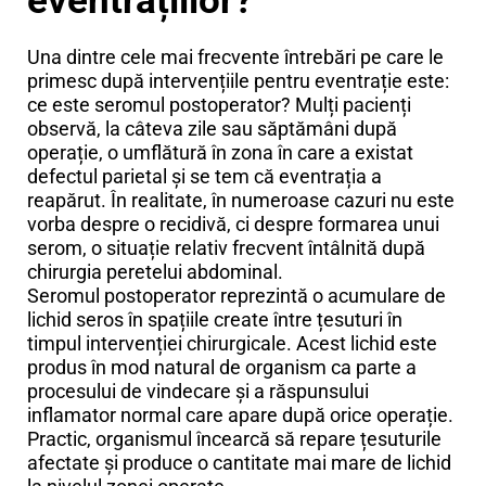
eventrațiilor?
Una dintre cele mai frecvente întrebări pe care le
primesc după intervențiile pentru eventrație este:
ce este seromul postoperator? Mulți pacienți
observă, la câteva zile sau săptămâni după
operație, o umflătură în zona în care a existat
defectul parietal și se tem că eventrația a
reapărut. În realitate, în numeroase cazuri nu este
vorba despre o recidivă, ci despre formarea unui
serom, o situație relativ frecvent întâlnită după
chirurgia peretelui abdominal.
Seromul postoperator reprezintă o acumulare de
lichid seros în spațiile create între țesuturi în
timpul intervenției chirurgicale. Acest lichid este
produs în mod natural de organism ca parte a
procesului de vindecare și a răspunsului
inflamator normal care apare după orice operație.
Practic, organismul încearcă să repare țesuturile
afectate și produce o cantitate mai mare de lichid