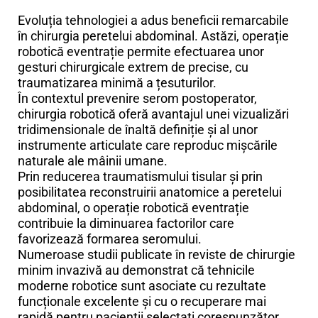
Evoluția tehnologiei a adus beneficii remarcabile
în chirurgia peretelui abdominal. Astăzi, operație
robotică eventrație permite efectuarea unor
gesturi chirurgicale extrem de precise, cu
traumatizarea minimă a țesuturilor.
În contextul prevenire serom postoperator,
chirurgia robotică oferă avantajul unei vizualizări
tridimensionale de înaltă definiție și al unor
instrumente articulate care reproduc mișcările
naturale ale mâinii umane.
Prin reducerea traumatismului tisular și prin
posibilitatea reconstruirii anatomice a peretelui
abdominal, o operație robotică eventrație
contribuie la diminuarea factorilor care
favorizează formarea seromului.
Numeroase studii publicate în reviste de chirurgie
minim invazivă au demonstrat că tehnicile
moderne robotice sunt asociate cu rezultate
funcționale excelente și cu o recuperare mai
rapidă pentru pacienții selectați corespunzător.