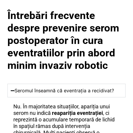
Întrebări frecvente
despre prevenire serom
postoperator
în cura
eventratiilor prin abord
minim invaziv robotic
Seromul înseamnă că eventrația a recidivat?
Nu. În majoritatea situațiilor, apariția unui
serom nu indică
reapariția eventrației
, ci
reprezintă o acumulare temporară de lichid
în spațiul rămas după intervenția
chirurgicală. Mulți pacienți observă o