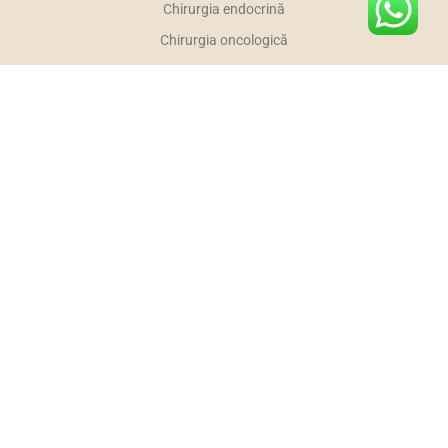
Chirurgia endocrină
Chirurgia oncologică
FOLLOW US
INFORMAȚII
Pagina Principala
Politica de confidențialitate
Politica de cookies
Termeni și Condiții