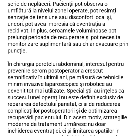
serie de neplăceri. Pacienții pot observa o
umflătură la nivelul zonei operate, pot resimți
senzație de tensiune sau disconfort local și,
uneori, pot avea impresia că eventrația a
recidivat. În plus, seroamele voluminoase pot
prelungi perioada de recuperare și pot necesita
monitorizare suplimentară sau chiar evacuare prin
puncție.
În chirurgia peretelui abdominal, interesul pentru
prevenire serom postoperator a crescut
semnificativ în ultimii ani, pe măsură ce tehnicile
minim invazive laparoscopice și robotice au
devenit tot mai utilizate. Specialiștii au înțeles că
succesul unei operații nu este definit exclusiv de
repararea defectului parietal, ci și de reducerea
complicațiilor postoperatorii și de optimizarea
recuperării pacientului. Din acest motiv, strategiile
moderne de tratament urmăresc nu doar
închiderea eventrației, ci și limitarea spațiilor în