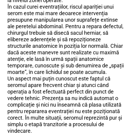
la nivelul zonei operate.
În cazul curei eventrațiilor, riscul apariției unui
serom este mai mare deoarece intervenția
presupune manipularea unor suprafețe extinse
ale peretelui abdominal. Pentru a repara defectul,
chirurgul trebuie să disecă sacul herniar, să
elibereze aderențele și să repoziționeze
structurile anatomice în poziția lor normală. Chiar
dacă aceste manevre sunt realizate cu maximă
atenție, ele lasă în urmă spații anatomice
temporare, cunoscute și sub denumirea de „spații
moarte”, în care lichidul se poate acumula.
Un aspect mai puțin cunoscut este faptul că
seromul apare frecvent chiar și atunci când
operația a fost efectuată perfect din punct de
vedere tehnic. Prezența sa nu indică automat o
complicație și nici nu înseamnă că plasa utilizată
pentru repararea eventrației nu este poziționată
corect. În multe situații, seromul reprezintă pur și
simplu o etapă tranzitorie a procesului de
vindecare.