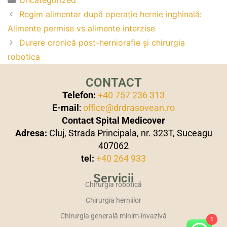
Uncategorized
Regim alimentar după operație hernie inghinală:
Alimente permise vs alimente interzise
Durere cronică post-herniorafie și chirurgia
robotica
CONTACT
Telefon:
+40 757 236 313
E-mail
:
office@drdrasovean.ro
Contact Spital Medicover
Adresa:
Cluj, Strada Principala, nr. 323T, Suceagu
407062
tel:
+40 264 933
Servicii
Chirurgia robotică
Chirurgia herniilor
Chirurgia generală minim-invazivă
1