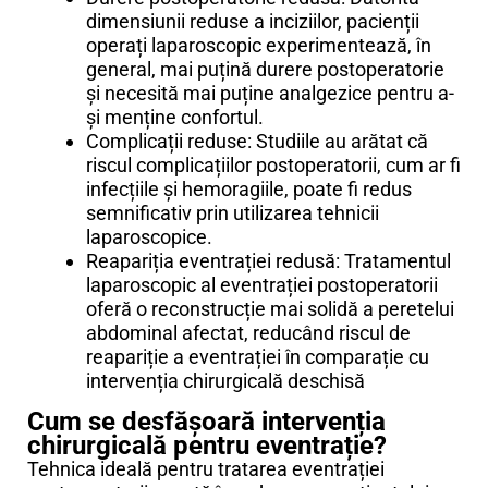
dimensiunii reduse a inciziilor, pacienții
operați laparoscopic experimentează, în
general, mai puțină durere postoperatorie
și necesită mai puține analgezice pentru a-
și menține confortul.
Complicații reduse: Studiile au arătat că
riscul complicațiilor postoperatorii, cum ar fi
infecțiile și hemoragiile, poate fi redus
semnificativ prin utilizarea tehnicii
laparoscopice.
Reapariția eventrației redusă: Tratamentul
laparoscopic al eventrației postoperatorii
oferă o reconstrucție mai solidă a peretelui
abdominal afectat, reducând riscul de
reapariție a eventrației în comparație cu
intervenția chirurgicală deschisă
Cum se desfășoară intervenția
chirurgicală pentru eventrație?
Tehnica ideală pentru tratarea eventrației