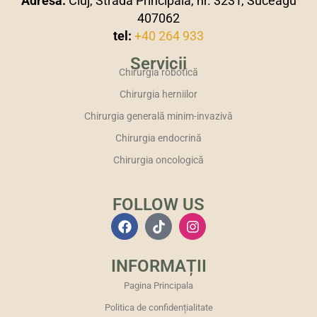
Adresa:
Cluj, Strada Principala, nr. 323T, Suceagu
407062
tel:
+40 264 933
Servicii
Chirurgia robotică
Chirurgia herniilor
Chirurgia generală minim-invazivă
Chirurgia endocrină
Chirurgia oncologică
FOLLOW US
INFORMAȚII
Pagina Principala
Politica de confidențialitate