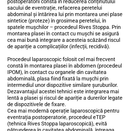
postoperatorii constă în reducerea conținutului
sacului de eventrație, refacerea peretelui
abdominal și întărirea lui prin montarea unei plase
sintetice (proteze) în grosimea peretelui, în
spatele mușchilor – procedeul Rives Stoppa. Prin
montarea plasei în contact cu mușchi se asigură
cea mai bună integrare a acesteia scăzând riscul
de apariție a complicațiilor (infecții, recidivă).
Procedeul laparoscopic folosit cel mai frecvent
constă în montarea plasei în abdomen (procedeul
IPOM), în contact cu organele din cavitatea
abdominală, plasa fiind fixată la mușchi prin
intermediul unor dispozitive similare șuruburilor.
Dezavantajul acestei tehnici este integrarea mai
lentă a plasei și riscul de apariție a durerilor legate
de dispozitivele de fixare.
Cea mai modernă operație laparoscopică pentru
eventrația postoperatorie, procedeul eTEP
(tehnica Rives Stoppa laparoscopică), evită
pătrunderea în cavitatea abdominală, întreaga