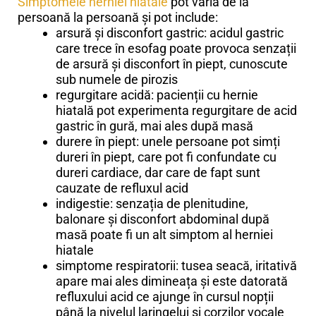
Simptomele herniei hiatale
pot varia de la
persoană la persoană și pot include:
arsură și disconfort gastric: acidul gastric
care trece în esofag poate provoca senzații
de arsură și disconfort în piept, cunoscute
sub numele de pirozis
regurgitare acidă: pacienții cu hernie
hiatală pot experimenta regurgitare de acid
gastric în gură, mai ales după masă
durere în piept: unele persoane pot simți
dureri în piept, care pot fi confundate cu
dureri cardiace, dar care de fapt sunt
cauzate de refluxul acid
indigestie: senzația de plenitudine,
balonare și disconfort abdominal după
masă poate fi un alt simptom al herniei
hiatale
simptome respiratorii: tusea seacă, iritativă
apare mai ales dimineața și este datorată
refluxului acid ce ajunge în cursul nopții
până la nivelul laringelui si corzilor vocale