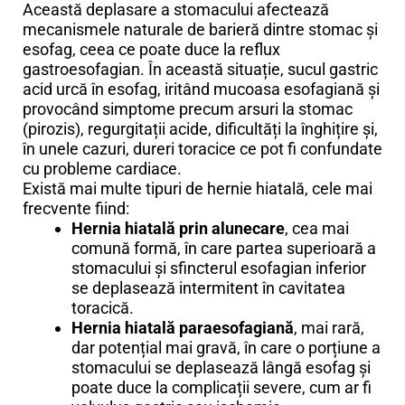
Această deplasare a stomacului afectează
mecanismele naturale de barieră dintre stomac și
esofag, ceea ce poate duce la reflux
gastroesofagian. În această situație, sucul gastric
acid urcă în esofag, iritând mucoasa esofagiană și
provocând simptome precum arsuri la stomac
(pirozis), regurgitații acide, dificultăți la înghițire și,
în unele cazuri, dureri toracice ce pot fi confundate
cu probleme cardiace.
Există mai multe tipuri de hernie hiatală, cele mai
frecvente fiind:
Hernia hiatală prin alunecare
, cea mai
comună formă, în care partea superioară a
stomacului și sfincterul esofagian inferior
se deplasează intermitent în cavitatea
toracică.
Hernia hiatală paraesofagiană
, mai rară,
dar potențial mai gravă, în care o porțiune a
stomacului se deplasează lângă esofag și
poate duce la complicații severe, cum ar fi