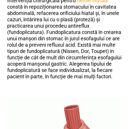
Intervenția chirurgicală pentru
hernie hiatala
constă în repoziționarea stomacului în cavitatea
abdominală, refacerea orificiului hiatal și, în unele
cazuri, întărirea lui cu o plasă (proteză) și
practicarea unui procedeu antireflux
(fundoplicatura). Fundoplicatura constă în crearea
unui manșon din stomac în jurul esofagului ce are
rolul de a preveni refluxul acid. Există mai multe
tipuri de fundoplicatură (Nissen, Dor, Toupet) în
funcție de cât de mult din circumferința esofagului
acoperă manșonul gastric. Alegerea tipului de
fundoplicatură se face individualizat, la fiecare
pacient în parte, în funcție de mai mulți factori.
Hernia hiatală