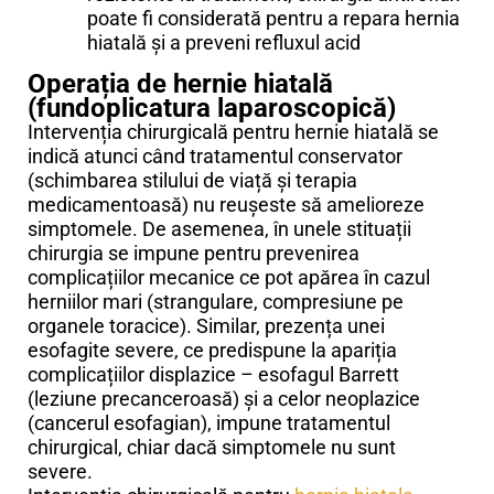
poate fi considerată pentru a repara hernia
hiatală și a preveni refluxul acid
Operația de hernie hiatală
(fundoplicatura laparoscopică)
Intervenția chirurgicală pentru hernie hiatală se
indică atunci când tratamentul conservator
(schimbarea stilului de viață și terapia
medicamentoasă) nu reușeste să amelioreze
simptomele. De asemenea, în unele stituații
chirurgia se impune pentru prevenirea
complicațiilor mecanice ce pot apărea în cazul
herniilor mari (strangulare, compresiune pe
organele toracice). Similar, prezența unei
esofagite severe, ce predispune la apariția
complicațiilor displazice – esofagul Barrett
(leziune precanceroasă) și a celor neoplazice
(cancerul esofagian), impune tratamentul
chirurgical, chiar dacă simptomele nu sunt
severe.