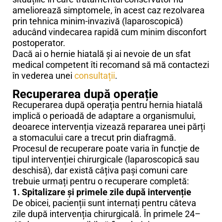
ameliorează simptomele, în acest caz rezolvarea
prin tehnica minim-invazivă (laparoscopică)
aducând vindecarea rapidă cum minim disconfort
postoperator.
Dacă ai o hernie hiatală și ai nevoie de un sfat
medical competent îti recomand să mă contactezi
în vederea unei
consultații
.
Recuperarea după operație
Recuperarea după operația pentru hernia hiatală
implică o perioadă de adaptare a organismului,
deoarece intervenția vizează repararea unei părți
a stomacului care a trecut prin diafragmă.
Procesul de recuperare poate varia în funcție de
tipul intervenției chirurgicale (laparoscopică sau
deschisă), dar există câțiva pași comuni care
trebuie urmați pentru o recuperare completă:
1. Spitalizare și primele zile după intervenție
De obicei, pacienții sunt internați pentru câteva
zile după intervenția chirurgicală. În primele 24–