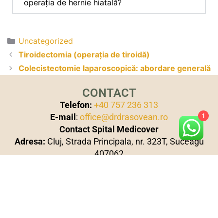
operația de hernie hiatală?
Uncategorized
Tiroidectomia (operația de tiroidă)
Colecistectomie laparoscopică: abordare generală
CONTACT
Telefon:
+40 757 236 313
E-mail
:
office@drdrasovean.ro
1
Contact Spital Medicover
Adresa:
Cluj, Strada Principala, nr. 323T, Suceagu
407062
tel:
+40 264 933
Servicii
Chirurgia robotică
Chirurgia herniilor