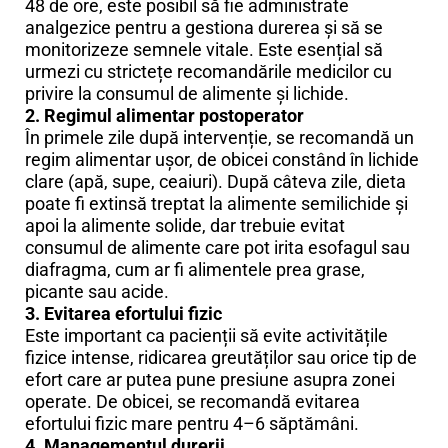
48 de ore, este posibil să fie administrate
analgezice pentru a gestiona durerea și să se
monitorizeze semnele vitale. Este esențial să
urmezi cu strictețe recomandările medicilor cu
privire la consumul de alimente și lichide.
2. Regimul alimentar postoperator
În primele zile după intervenție, se recomandă un
regim alimentar ușor, de obicei constând în lichide
clare (apă, supe, ceaiuri). După câteva zile, dieta
poate fi extinsă treptat la alimente semilichide și
apoi la alimente solide, dar trebuie evitat
consumul de alimente care pot irita esofagul sau
diafragma, cum ar fi alimentele prea grase,
picante sau acide.
3. Evitarea efortului fizic
Este important ca pacienții să evite activitățile
fizice intense, ridicarea greutăților sau orice tip de
efort care ar putea pune presiune asupra zonei
operate. De obicei, se recomandă evitarea
efortului fizic mare pentru 4–6 săptămâni.
4. Managementul durerii