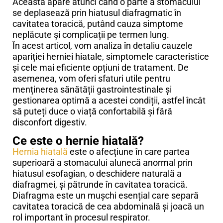
Aceasta apare atunci când o parte a stomacului
se deplasează prin hiatusul diafragmatic în
cavitatea toracică, putând cauza simptome
neplăcute și complicații pe termen lung.
În acest articol, vom analiza în detaliu cauzele
apariției herniei hiatale, simptomele caracteristice
și cele mai eficiente opțiuni de tratament. De
asemenea, vom oferi sfaturi utile pentru
menținerea sănătății gastrointestinale și
gestionarea optimă a acestei condiții, astfel încât
să puteți duce o viață confortabilă și fără
disconfort digestiv.
Ce este o hernie hiatală?
Hernia hiatală
este o afecțiune în care partea
superioară a stomacului alunecă anormal prin
hiatusul esofagian, o deschidere naturală a
diafragmei, și pătrunde în cavitatea toracică.
Diafragma este un mușchi esențial care separă
cavitatea toracică de cea abdominală și joacă un
rol important în procesul respirator.