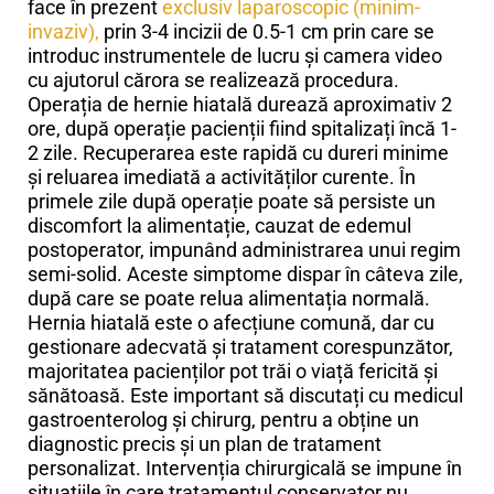
face în prezent
exclusiv laparoscopic (minim-
invaziv),
prin 3-4 incizii de 0.5-1 cm prin care se
introduc instrumentele de lucru și camera video
cu ajutorul cărora se realizează procedura.
Operația de hernie hiatală durează aproximativ 2
ore, după operație pacienții fiind spitalizați încă 1-
2 zile. Recuperarea este rapidă cu dureri minime
și reluarea imediată a activităților curente. În
primele zile după operație poate să persiste un
discomfort la alimentație, cauzat de edemul
postoperator, impunând administrarea unui regim
semi-solid. Aceste simptome dispar în câteva zile,
după care se poate relua alimentația normală.
Hernia hiatală este o afecțiune comună, dar cu
gestionare adecvată și tratament corespunzător,
majoritatea pacienților pot trăi o viață fericită și
sănătoasă. Este important să discutați cu medicul
gastroenterolog și chirurg, pentru a obține un
diagnostic precis și un plan de tratament
personalizat. Intervenția chirurgicală se impune în
situațiile în care tratamentul conservator nu