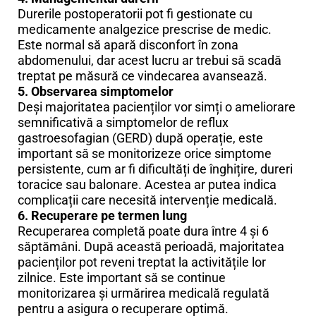
Durerile postoperatorii pot fi gestionate cu
medicamente analgezice prescrise de medic.
Este normal să apară disconfort în zona
abdomenului, dar acest lucru ar trebui să scadă
treptat pe măsură ce vindecarea avansează.
5. Observarea simptomelor
Deși majoritatea pacienților vor simți o ameliorare
semnificativă a simptomelor de reflux
gastroesofagian (GERD) după operație, este
important să se monitorizeze orice simptome
persistente, cum ar fi dificultăți de înghițire, dureri
toracice sau balonare. Acestea ar putea indica
complicații care necesită intervenție medicală.
6. Recuperare pe termen lung
Recuperarea completă poate dura între 4 și 6
săptămâni. După această perioadă, majoritatea
pacienților pot reveni treptat la activitățile lor
zilnice. Este important să se continue
monitorizarea și urmărirea medicală regulată
pentru a asigura o recuperare optimă.