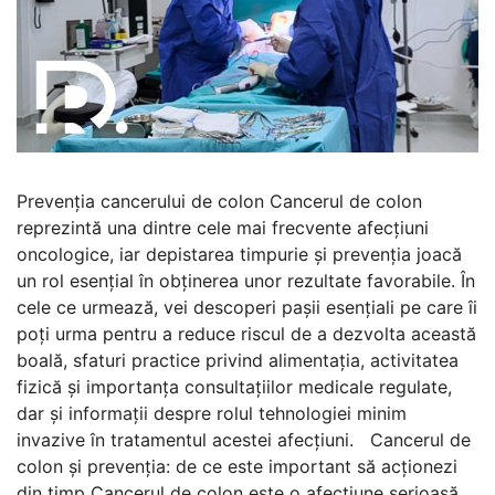
Prevenția cancerului de colon Cancerul de colon
reprezintă una dintre cele mai frecvente afecțiuni
oncologice, iar depistarea timpurie și prevenția joacă
un rol esențial în obținerea unor rezultate favorabile. În
cele ce urmează, vei descoperi pașii esențiali pe care îi
poți urma pentru a reduce riscul de a dezvolta această
boală, sfaturi practice privind alimentația, activitatea
fizică și importanța consultațiilor medicale regulate,
dar și informații despre rolul tehnologiei minim
invazive în tratamentul acestei afecțiuni. Cancerul de
colon și prevenția: de ce este important să acționezi
din timp Cancerul de colon este o afecțiune serioasă,