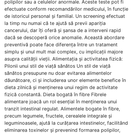
polipilor sau a celulelor anormale. Aceste teste pot fi
efectuate conform recomandărilor medicului, în funcție
de istoricul personal și familial. Un screening efectuat
la timp nu numai că te ajută să previi apariția
cancerului, dar îți oferă și șansa de a interveni rapid
dacă se descoperă orice anomalie. Această abordare
preventivă poate face diferența între un tratament
simplu și unul mult mai complex, cu implicații majore
asupra calității vieții. Alimentația și activitatea fizică:
Pilonii unui stil de viață sănătos Un stil de viață
sănătos presupune nu doar evitarea alimentelor
dăunătoare, ci și includerea unor elemente benefice în
dieta zilnică și menținerea unui regim de activitate
fizică constantă. Dieta bogată în fibre Fibrele
alimentare joacă un rol esențial în menținerea unui
tranzit intestinal regulat. Alimentele bogate în fibre,
precum legumele, fructele, cerealele integrale și
leguminoasele, ajută la curățarea intestinelor, facilitând
eliminarea toxinelor și prevenind formarea polipilor,