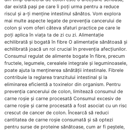
dar există pași pe care îi poți urma pentru a reduce
riscul și a-ți menține intestinul sănătos. Vom explora
mai multe aspecte legate de prevenția cancerului de
colon și vom oferi câteva sfaturi practice pe care le
poți aplica în viața ta de zi cu zi. Alimentație
echilibrată și bogată în fibre O alimentație sănătoasă și
echilibrată joacă un rol crucial în prevenția afecțiunilor.
Consumul regulat de alimente bogate în fibre, precum
fructele, legumele, cerealele integrale și leguminoasele,
poate ajuta la menținerea sănătății intestinale. Fibrele
contribuie la reglarea tranzitului intestinal și la
eliminarea eficientă a toxinelor din organism. Pentru
prevenția cancerului de colon, limitează consumul de
carne roșie și carne procesată Consumul excesiv de
carne roșie și carne procesată a fost asociat cu un risc
crescut de cancer de colon. Încearcă să reduci
cantitatea de carne roșie consumată și să optezi
pentru surse de proteine sănătoase, cum ar fi peștele,