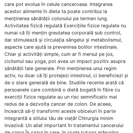
care pot evolua în celule canceroase. Integrarea
acestor alimente în dieta ta poate contribui la
menținerea sănătății colonului pe termen lung.
Activitatea fizică regulată Exercițiile fizice regulate nu
numai că îți mențin greutatea corporală sub control,
dar stimulează și circulația sângelui și metabolismul,
aspecte care ajută la prevenirea bolilor intestinale.
Chiar și activități simple, cum ar fi mersul pe jos,
ciclismul sau yoga, pot avea un impact pozitiv asupra
sănătății tale generale. Prin menținerea unui regim
activ, nu doar că îți protejezi intestinul, ci beneficiezi și
de o stare generală de bine. Studiile recente arată că
persoanele care combină o dietă bogată în fibre cu
exerciții fizice regulate au un risc semnificativ mai
redus de a dezvolta cancer de colon. De aceea,
încearcă să-ți transformi aceste obiceiuri în parte
integrantă a stilului tău de viață! Chirurgia minim
invazivă: Un aliat important în tratamentul cancerului
de colon În cazul în care, în ciuda tuturor măsurilor