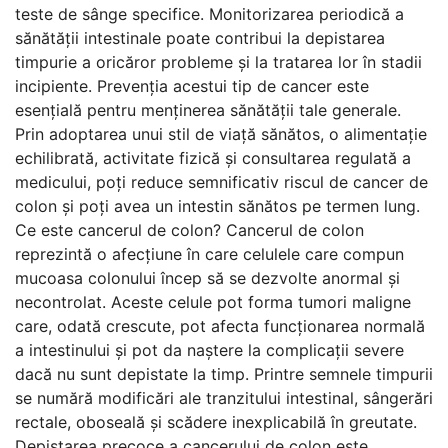
teste de sânge specifice. Monitorizarea periodică a
sănătății intestinale poate contribui la depistarea
timpurie a oricăror probleme și la tratarea lor în stadii
incipiente. Prevenția acestui tip de cancer este
esențială pentru menținerea sănătății tale generale.
Prin adoptarea unui stil de viață sănătos, o alimentație
echilibrată, activitate fizică și consultarea regulată a
medicului, poți reduce semnificativ riscul de cancer de
colon și poți avea un intestin sănătos pe termen lung.
Ce este cancerul de colon? Cancerul de colon
reprezintă o afecțiune în care celulele care compun
mucoasa colonului încep să se dezvolte anormal și
necontrolat. Aceste celule pot forma tumori maligne
care, odată crescute, pot afecta funcționarea normală
a intestinului și pot da naștere la complicații severe
dacă nu sunt depistate la timp. Printre semnele timpurii
se numără modificări ale tranzitului intestinal, sângerări
rectale, oboseală și scădere inexplicabilă în greutate.
Depistarea precoce a cancerului de colon este