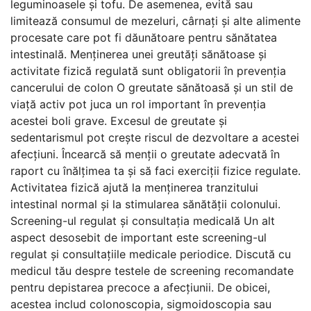
leguminoasele și tofu. De asemenea, evită sau
limitează consumul de mezeluri, cârnați și alte alimente
procesate care pot fi dăunătoare pentru sănătatea
intestinală. Menținerea unei greutăți sănătoase și
activitate fizică regulată sunt obligatorii în prevenția
cancerului de colon O greutate sănătoasă și un stil de
viață activ pot juca un rol important în prevenția
acestei boli grave. Excesul de greutate și
sedentarismul pot crește riscul de dezvoltare a acestei
afecțiuni. Încearcă să menții o greutate adecvată în
raport cu înălțimea ta și să faci exerciții fizice regulate.
Activitatea fizică ajută la menținerea tranzitului
intestinal normal și la stimularea sănătății colonului.
Screening-ul regulat și consultația medicală Un alt
aspect desosebit de important este screening-ul
regulat și consultațiile medicale periodice. Discută cu
medicul tău despre testele de screening recomandate
pentru depistarea precoce a afecțiunii. De obicei,
acestea includ colonoscopia, sigmoidoscopia sau