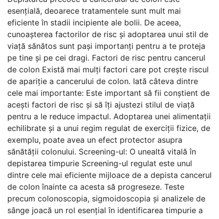
esențială, deoarece tratamentele sunt mult mai
eficiente în stadii incipiente ale bolii. De aceea,
cunoașterea factorilor de risc și adoptarea unui stil de
viață sănătos sunt pași importanți pentru a te proteja
pe tine și pe cei dragi. Factori de risc pentru cancerul
de colon Există mai mulți factori care pot crește riscul
de apariție a cancerului de colon. Iată câteva dintre
cele mai importante: Este important să fii conștient de
acești factori de risc și să îți ajustezi stilul de viață
pentru a le reduce impactul. Adoptarea unei alimentații
echilibrate și a unui regim regulat de exerciții fizice, de
exemplu, poate avea un efect protector asupra
sănătății colonului. Screening-ul: O unealtă vitală în
depistarea timpurie Screening-ul regulat este unul
dintre cele mai eficiente mijloace de a depista cancerul
de colon înainte ca acesta să progreseze. Teste
precum colonoscopia, sigmoidoscopia și analizele de
sânge joacă un rol esențial în identificarea timpurie a