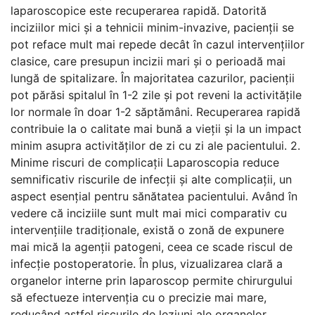
laparoscopice este recuperarea rapidă. Datorită
inciziilor mici și a tehnicii minim-invazive, pacienții se
pot reface mult mai repede decât în cazul intervențiilor
clasice, care presupun incizii mari și o perioadă mai
lungă de spitalizare. În majoritatea cazurilor, pacienții
pot părăsi spitalul în 1-2 zile și pot reveni la activitățile
lor normale în doar 1-2 săptămâni. Recuperarea rapidă
contribuie la o calitate mai bună a vieții și la un impact
minim asupra activităților de zi cu zi ale pacientului. 2.
Minime riscuri de complicații Laparoscopia reduce
semnificativ riscurile de infecții și alte complicații, un
aspect esențial pentru sănătatea pacientului. Având în
vedere că inciziile sunt mult mai mici comparativ cu
intervențiile tradiționale, există o zonă de expunere
mai mică la agenții patogeni, ceea ce scade riscul de
infecție postoperatorie. În plus, vizualizarea clară a
organelor interne prin laparoscop permite chirurgului
să efectueze intervenția cu o precizie mai mare,
reducând astfel riscurile de leziuni ale organelor