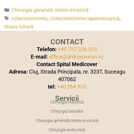
Chirurgia generală minim-invazivă
colecistectomie
,
colecistectomie laparoscopică
,
litiaza biliară
CONTACT
Telefon:
+40 757 236 313
E-mail
:
office@drdrasovean.ro
Contact Spital Medicover
Adresa:
Cluj, Strada Principala, nr. 323T, Suceagu
407062
tel:
+40 264 933
Servicii
Chirurgia robotică
Chirurgia herniilor
Chirurgia generală minim-invazivă
Chirurgia endocrină