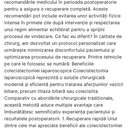
recomandările medicului în perioada postoperatorie
pentru a asigura o recuperare completă. Aceste
recomandări pot include evitarea unor activități fizice
intense în primele zile după intervenție și respectarea
unui regim alimentar echilibrat pentru a sprijini
procesul de vindecare. Ce fac eu diferit? În calitate de
chirurg, am dezvoltat un protocol personalizat care
urmărește minimizarea disconfortului pacientului și
optimizarea procesului de recuperare. Printre tehnicile
pe care le folosesc se numără: Beneficiile
colecistectomiei laparoscopice Colecistectomia
laparoscopică reprezintă o soluție chirurgicală
modernă și eficientă pentru tratarea afecțiunilor vezicii
biliare, precum litiaza biliară sau colecistita.
Comparativ cu abordările chirurgicale tradiționale,
această metodă aduce multiple avantaje care
îmbunătățesc semnificativ experiența pacientului și
rezultatele postoperatorii. 1. Recuperare rapidă Unul
dintre cele mai apreciate beneficii ale colecistectomiei