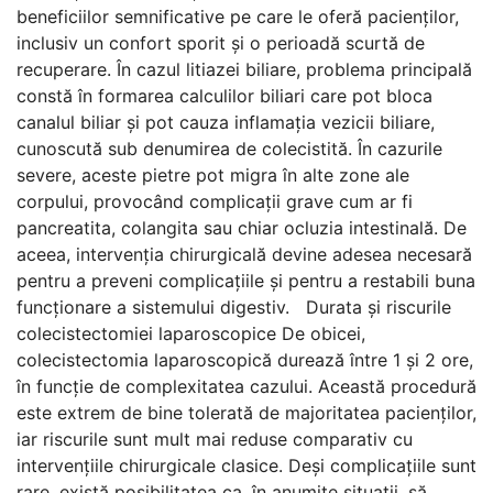
beneficiilor semnificative pe care le oferă pacienților,
inclusiv un confort sporit și o perioadă scurtă de
recuperare. În cazul litiazei biliare, problema principală
constă în formarea calculilor biliari care pot bloca
canalul biliar și pot cauza inflamația vezicii biliare,
cunoscută sub denumirea de colecistită. În cazurile
severe, aceste pietre pot migra în alte zone ale
corpului, provocând complicații grave cum ar fi
pancreatita, colangita sau chiar ocluzia intestinală. De
aceea, intervenția chirurgicală devine adesea necesară
pentru a preveni complicațiile și pentru a restabili buna
funcționare a sistemului digestiv. Durata și riscurile
colecistectomiei laparoscopice De obicei,
colecistectomia laparoscopică durează între 1 și 2 ore,
în funcție de complexitatea cazului. Această procedură
este extrem de bine tolerată de majoritatea pacienților,
iar riscurile sunt mult mai reduse comparativ cu
intervențiile chirurgicale clasice. Deși complicațiile sunt
rare, există posibilitatea ca, în anumite situații, să