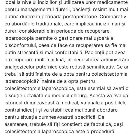
local la nivelul inciziilor și utilizarea unor medicamente
pentru managementul durerii, pacienții resimt mult mai
puțină durere în perioada postoperatorie. Comparativ
cu abordările tradiționale, care implicau incizii mari și
dureri considerabile în perioada de recuperare,
laparoscopia permite o gestionare mai ușoară a
disconfortului, ceea ce face ca recuperarea să fie mai
puțin stresantă și mai confortabilă. Pacienții pot avea
o recuperare mult mai lină, iar necesitatea administrării
analgezicelor puternice este redusă semnificativ. Ce ar
trebui să știți înainte de a opta pentru colecistectomia
laparoscopică? Înainte de a opta pentru
colecistectomie laparoscopică, este esențial să aveți o
discuție detaliată cu medicul chirurg. Acesta va evalua
istoricul dumneavoastră medical, va analiza posibilele
contraindicații și va stabili cea mai bună abordare
pentru situația dumneavoastră specifică. De
asemenea, trebuie să fiți conștient de faptul că, deși
colecistectomia laparoscopică este o procedură