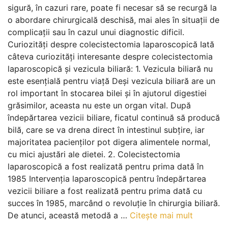
sigură, în cazuri rare, poate fi necesar să se recurgă la
o abordare chirurgicală deschisă, mai ales în situații de
complicații sau în cazul unui diagnostic dificil.
Curiozități despre colecistectomia laparoscopică Iată
câteva curiozități interesante despre colecistectomia
laparoscopică și vezicula biliară: 1. Vezicula biliară nu
este esențială pentru viață Deși vezicula biliară are un
rol important în stocarea bilei și în ajutorul digestiei
grăsimilor, aceasta nu este un organ vital. După
îndepărtarea vezicii biliare, ficatul continuă să producă
bilă, care se va drena direct în intestinul subțire, iar
majoritatea pacienților pot digera alimentele normal,
cu mici ajustări ale dietei. 2. Colecistectomia
laparoscopică a fost realizată pentru prima dată în
1985 Intervenția laparoscopică pentru îndepărtarea
vezicii biliare a fost realizată pentru prima dată cu
succes în 1985, marcând o revoluție în chirurgia biliară.
De atunci, această metodă a …
Citește mai mult