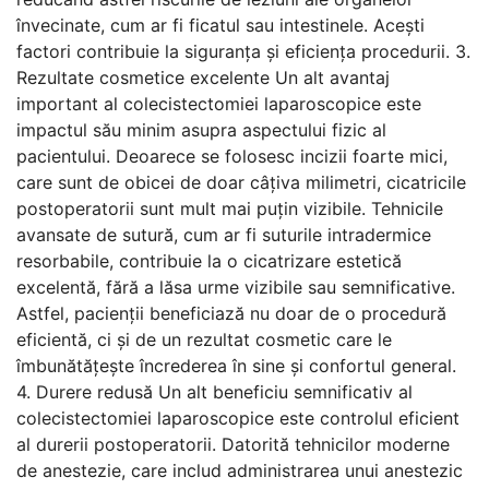
învecinate, cum ar fi ficatul sau intestinele. Acești
factori contribuie la siguranța și eficiența procedurii. 3.
Rezultate cosmetice excelente Un alt avantaj
important al colecistectomiei laparoscopice este
impactul său minim asupra aspectului fizic al
pacientului. Deoarece se folosesc incizii foarte mici,
care sunt de obicei de doar câțiva milimetri, cicatricile
postoperatorii sunt mult mai puțin vizibile. Tehnicile
avansate de sutură, cum ar fi suturile intradermice
resorbabile, contribuie la o cicatrizare estetică
excelentă, fără a lăsa urme vizibile sau semnificative.
Astfel, pacienții beneficiază nu doar de o procedură
eficientă, ci și de un rezultat cosmetic care le
îmbunătățește încrederea în sine și confortul general.
4. Durere redusă Un alt beneficiu semnificativ al
colecistectomiei laparoscopice este controlul eficient
al durerii postoperatorii. Datorită tehnicilor moderne
de anestezie, care includ administrarea unui anestezic