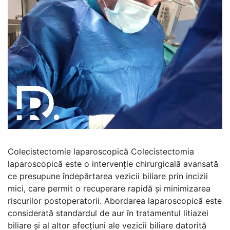
Colecistectomie laparoscopică Colecistectomia
laparoscopică este o intervenție chirurgicală avansată
ce presupune îndepărtarea vezicii biliare prin incizii
mici, care permit o recuperare rapidă și minimizarea
riscurilor postoperatorii. Abordarea laparoscopică este
considerată standardul de aur în tratamentul litiazei
biliare și al altor afecțiuni ale vezicii biliare datorită