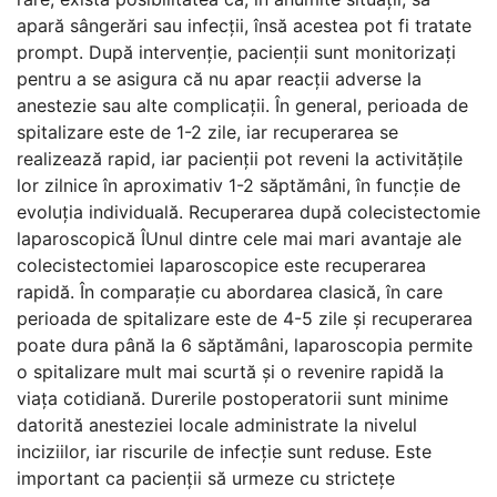
apară sângerări sau infecții, însă acestea pot fi tratate
prompt. După intervenție, pacienții sunt monitorizați
pentru a se asigura că nu apar reacții adverse la
anestezie sau alte complicații. În general, perioada de
spitalizare este de 1-2 zile, iar recuperarea se
realizează rapid, iar pacienții pot reveni la activitățile
lor zilnice în aproximativ 1-2 săptămâni, în funcție de
evoluția individuală. Recuperarea după colecistectomie
laparoscopică ÎUnul dintre cele mai mari avantaje ale
colecistectomiei laparoscopice este recuperarea
rapidă. În comparație cu abordarea clasică, în care
perioada de spitalizare este de 4-5 zile și recuperarea
poate dura până la 6 săptămâni, laparoscopia permite
o spitalizare mult mai scurtă și o revenire rapidă la
viața cotidiană. Durerile postoperatorii sunt minime
datorită anesteziei locale administrate la nivelul
inciziilor, iar riscurile de infecție sunt reduse. Este
important ca pacienții să urmeze cu strictețe