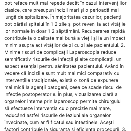
pot reface mult mai repede decât în cazul intervențiilor
clasice, care presupun incizii mari și o perioadă mai
lungă de spitalizare. În majoritatea cazurilor, pacienții
pot părăsi spitalul în 1-2 zile și pot reveni la activitățile
lor normale în doar 1-2 săptămâni. Recuperarea rapidă
contribuie la o calitate mai bună a vieții și la un impact
minim asupra activităților de zi cu zi ale pacientului. 2.
Minime riscuri de complicații Laparoscopia reduce
semnificativ riscurile de infecții și alte complicații, un
aspect esențial pentru sănătatea pacientului. Având în
vedere că inciziile sunt mult mai mici comparativ cu
intervențiile tradiționale, există o zonă de expunere
mai mică la agenții patogeni, ceea ce scade riscul de
infecție postoperatorie. În plus, vizualizarea clară a
organelor interne prin laparoscop permite chirurgului
să efectueze intervenția cu o precizie mai mare,
reducând astfel riscurile de leziuni ale organelor
învecinate, cum ar fi ficatul sau intestinele. Acești
factori contribuie la siguranța și eficiența procedurii. 3.