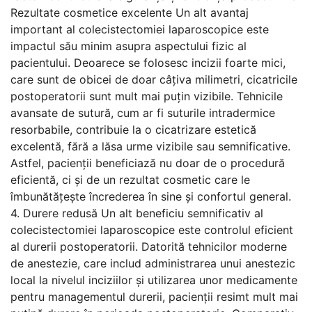
Rezultate cosmetice excelente Un alt avantaj
important al colecistectomiei laparoscopice este
impactul său minim asupra aspectului fizic al
pacientului. Deoarece se folosesc incizii foarte mici,
care sunt de obicei de doar câțiva milimetri, cicatricile
postoperatorii sunt mult mai puțin vizibile. Tehnicile
avansate de sutură, cum ar fi suturile intradermice
resorbabile, contribuie la o cicatrizare estetică
excelentă, fără a lăsa urme vizibile sau semnificative.
Astfel, pacienții beneficiază nu doar de o procedură
eficientă, ci și de un rezultat cosmetic care le
îmbunătățește încrederea în sine și confortul general.
4. Durere redusă Un alt beneficiu semnificativ al
colecistectomiei laparoscopice este controlul eficient
al durerii postoperatorii. Datorită tehnicilor moderne
de anestezie, care includ administrarea unui anestezic
local la nivelul inciziilor și utilizarea unor medicamente
pentru managementul durerii, pacienții resimt mult mai