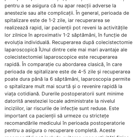
pentru a se asigura că nu apar reacții adverse la
anestezie sau alte complicații. În general, perioada de
spitalizare este de 1-2 zile, iar recuperarea se
realizează rapid, iar pacienții pot reveni la activitățile
lor zilnice în aproximativ 1-2 săptămâni, în funcție de
evoluția individuală. Recuperarea după colecistectomie
laparoscopică ÎUnul dintre cele mai mari avantaje ale
colecistectomiei laparoscopice este recuperarea
rapidă. În comparație cu abordarea clasică, în care
perioada de spitalizare este de 4-5 zile și recuperarea
poate dura până la 6 săptămâni, laparoscopia permite
o spitalizare mult mai scurtă și o revenire rapidă la
viața cotidiană. Durerile postoperatorii sunt minime
datorită anesteziei locale administrate la nivelul
inciziilor, iar riscurile de infecție sunt reduse. Este
important ca pacienții să urmeze cu strictețe
recomandările medicului în perioada postoperatorie
pentru a asigura o recuperare completă. Aceste