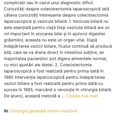
complicații sau în cazul unui diagnostic dificil.
Curiozități despre colecistectomia laparoscopică Iată
câteva curiozități interesante despre colecistectomia
laparoscopică și vezicula biliară: 1. Vezicula biliară nu
este esențială pentru viață Deși vezicula biliară are un
rol important în stocarea bilei și în ajutorul digestiei
grăsimilor, aceasta nu este un organ vital. După
îndepărtarea vezicii biliare, ficatul continuă să producă
bilă, care se va drena direct în intestinul subțire, iar
majoritatea pacienților pot digera alimentele normal,
cu mici ajustări ale dietei. 2. Colecistectomia
laparoscopică a fost realizată pentru prima dată în
1985 Intervenția laparoscopică pentru îndepărtarea
vezicii biliare a fost realizată pentru prima dată cu
succes în 1985, marcând o revoluție în chirurgia biliară.
De atunci, această metodă a …
Citește mai mult
Chirurgia generală minim-invazivă