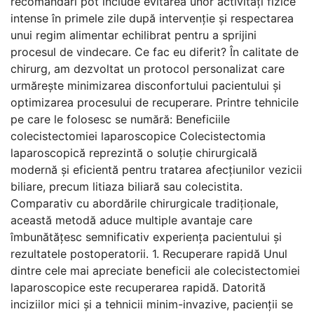
recomandări pot include evitarea unor activități fizice
intense în primele zile după intervenție și respectarea
unui regim alimentar echilibrat pentru a sprijini
procesul de vindecare. Ce fac eu diferit? În calitate de
chirurg, am dezvoltat un protocol personalizat care
urmărește minimizarea disconfortului pacientului și
optimizarea procesului de recuperare. Printre tehnicile
pe care le folosesc se numără: Beneficiile
colecistectomiei laparoscopice Colecistectomia
laparoscopică reprezintă o soluție chirurgicală
modernă și eficientă pentru tratarea afecțiunilor vezicii
biliare, precum litiaza biliară sau colecistita.
Comparativ cu abordările chirurgicale tradiționale,
această metodă aduce multiple avantaje care
îmbunătățesc semnificativ experiența pacientului și
rezultatele postoperatorii. 1. Recuperare rapidă Unul
dintre cele mai apreciate beneficii ale colecistectomiei
laparoscopice este recuperarea rapidă. Datorită
inciziilor mici și a tehnicii minim-invazive, pacienții se