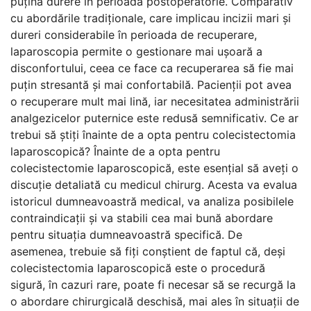
puțină durere în perioada postoperatorie. Comparativ
cu abordările tradiționale, care implicau incizii mari și
dureri considerabile în perioada de recuperare,
laparoscopia permite o gestionare mai ușoară a
disconfortului, ceea ce face ca recuperarea să fie mai
puțin stresantă și mai confortabilă. Pacienții pot avea
o recuperare mult mai lină, iar necesitatea administrării
analgezicelor puternice este redusă semnificativ. Ce ar
trebui să știți înainte de a opta pentru colecistectomia
laparoscopică? Înainte de a opta pentru
colecistectomie laparoscopică, este esențial să aveți o
discuție detaliată cu medicul chirurg. Acesta va evalua
istoricul dumneavoastră medical, va analiza posibilele
contraindicații și va stabili cea mai bună abordare
pentru situația dumneavoastră specifică. De
asemenea, trebuie să fiți conștient de faptul că, deși
colecistectomia laparoscopică este o procedură
sigură, în cazuri rare, poate fi necesar să se recurgă la
o abordare chirurgicală deschisă, mai ales în situații de