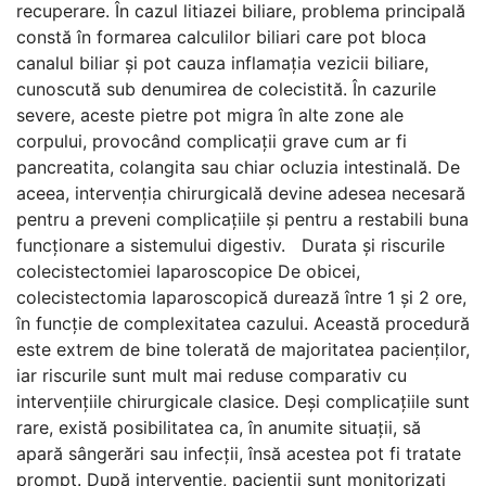
recuperare. În cazul litiazei biliare, problema principală
constă în formarea calculilor biliari care pot bloca
canalul biliar și pot cauza inflamația vezicii biliare,
cunoscută sub denumirea de colecistită. În cazurile
severe, aceste pietre pot migra în alte zone ale
corpului, provocând complicații grave cum ar fi
pancreatita, colangita sau chiar ocluzia intestinală. De
aceea, intervenția chirurgicală devine adesea necesară
pentru a preveni complicațiile și pentru a restabili buna
funcționare a sistemului digestiv. Durata și riscurile
colecistectomiei laparoscopice De obicei,
colecistectomia laparoscopică durează între 1 și 2 ore,
în funcție de complexitatea cazului. Această procedură
este extrem de bine tolerată de majoritatea pacienților,
iar riscurile sunt mult mai reduse comparativ cu
intervențiile chirurgicale clasice. Deși complicațiile sunt
rare, există posibilitatea ca, în anumite situații, să
apară sângerări sau infecții, însă acestea pot fi tratate
prompt. După intervenție, pacienții sunt monitorizați