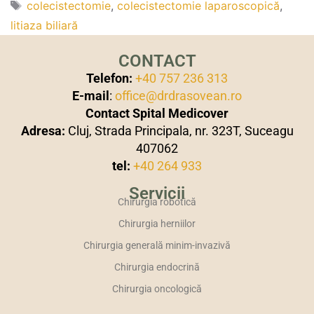
colecistectomie
,
colecistectomie laparoscopică
,
litiaza biliară
CONTACT
Telefon:
+40 757 236 313
E-mail
:
office@drdrasovean.ro
Contact Spital Medicover
Adresa:
Cluj, Strada Principala, nr. 323T, Suceagu
407062
tel:
+40 264 933
Servicii
Chirurgia robotică
Chirurgia herniilor
Chirurgia generală minim-invazivă
Chirurgia endocrină
Chirurgia oncologică